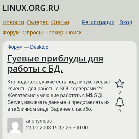
LINUX.ORG.RU
Новости
Галерея
Статьи
Регистрация
-
Вход
Форум
Опросы
Трекер
Поиск
Форум
—
Desktop
Гуевые приблуды для
работы с БД.
Кто подскажет, какие есть под линукс гуевые
клиенты для работы с SQL серверами ??
0
Желательно умеющие работать с M$ SQL
Server, извлекать данные и представлять их
в табличном виде. Заранее спасибо.
0
anonymous
21.01.2003 15:13:25 +00:00