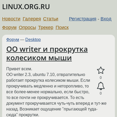
LINUX.ORG.RU
Новости
Галерея
Статьи
Регистрация
-
Вход
Форум
Опросы
Трекер
Поиск
Форум
—
Desktop
OO writer и прокрутка
колесиком мыши
Привет всем.
OO writer 2.3, ubuntu 7.10, отвратительно
0
работает прокрутка колесиком мыши. Если
прокручивать медленно и неторопливо, то
все более-менее нормально, если быстро,
0
то все почти не прокручивается. То есть
документ прокручивается чуть-чуть вперед и тут-же
назад. Возникает ощущение "прыгающей туда-
сюда" прокрутки.