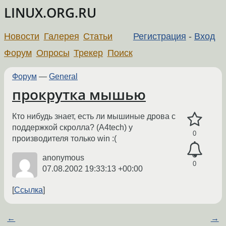
LINUX.ORG.RU
Новости
Галерея
Статьи
Регистрация
-
Вход
Форум
Опросы
Трекер
Поиск
Форум
—
General
прокрутка мышью
Кто нибудь знает, есть ли мышиные дрова с
поддержкой скролла? (А4tech) у
0
производителя только win :(
anonymous
0
07.08.2002 19:33:13 +00:00
Ссылка
←
→