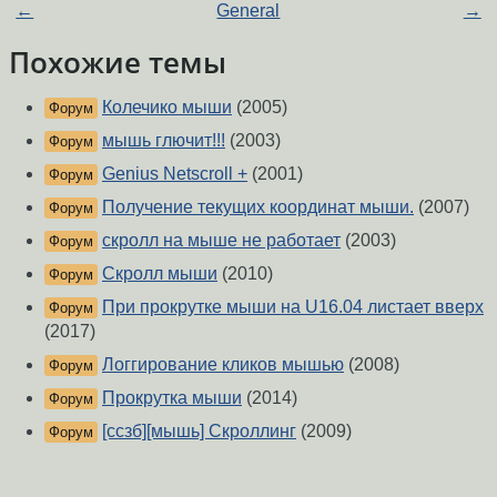
←
General
→
Похожие темы
Колечико мыши
(2005)
Форум
мышь глючит!!!
(2003)
Форум
Genius Netscroll +
(2001)
Форум
Получение текущих координат мыши.
(2007)
Форум
скролл на мыше не работает
(2003)
Форум
Скролл мыши
(2010)
Форум
При прокрутке мыши на U16.04 листает вверх
Форум
(2017)
Логгирование кликов мышью
(2008)
Форум
Прокрутка мыши
(2014)
Форум
[ссзб][мышь] Скроллинг
(2009)
Форум