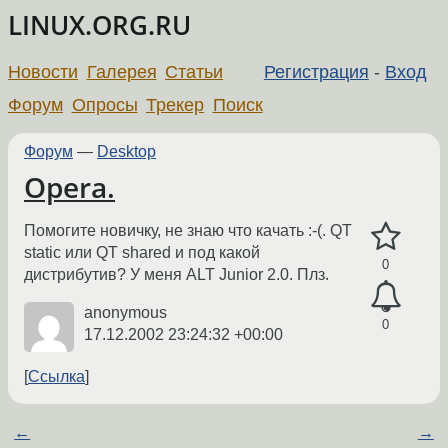
LINUX.ORG.RU
Новости
Галерея
Статьи
Регистрация
-
Вход
Форум
Опросы
Трекер
Поиск
Форум
—
Desktop
Opera.
Помогите новичку, не знаю что качать :-(. QT
static или QT shared и под какой
0
дистрибутив? У меня ALT Junior 2.0. Плз.
anonymous
0
17.12.2002 23:24:32 +00:00
Ссылка
←
→