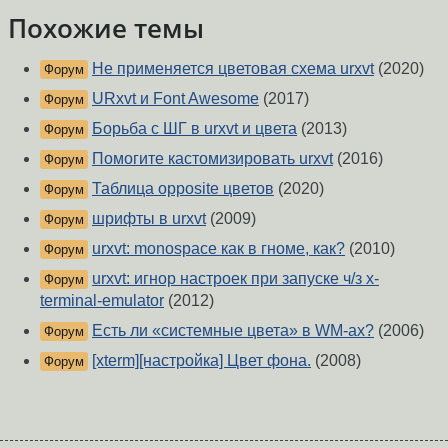
Похожие темы
Не применяется цветовая схема urxvt
(2020)
Форум
URxvt и Font Awesome
(2017)
Форум
Борьба с ШГ в urxvt и цвета
(2013)
Форум
Помогите кастомизировать urxvt
(2016)
Форум
Таблица opposite цветов
(2020)
Форум
шрифты в urxvt
(2009)
Форум
urxvt: monospace как в гноме, как?
(2010)
Форум
urxvt: игнор настроек при запуске ч/з x-
Форум
terminal-emulator
(2012)
Есть ли «системные цвета» в WM-ах?
(2006)
Форум
[xterm][настройка] Цвет фона.
(2008)
Форум