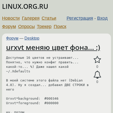
LINUX.ORG.RU
Новости
Галерея
Статьи
Регистрация
-
Вход
Форум
Опросы
Трекер
Поиск
Форум
—
Desktop
urxvt меняю цвет фона... :)
Доступные 16 цветов не устраивают... 
Понятно, что нужно конфиг править...

какой-то... %) Даже нашел какой 
0
~/.Xdefaults

В моей системе этого файла нет (Debian 
0
4.0). Ну я создал... добавил ДВЕ СТРОКИ в 
него

Urxvt*background:  #000346

Urxvt*foreground:  #000000

ну, потом 
