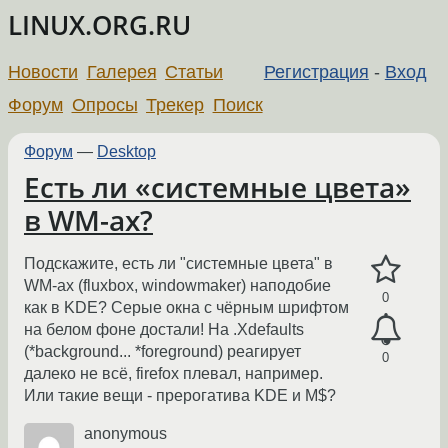
LINUX.ORG.RU
Новости
Галерея
Статьи
Регистрация
-
Вход
Форум
Опросы
Трекер
Поиск
Форум
—
Desktop
Есть ли «системные цвета»
в WM-ах?
Подскажите, есть ли "системные цвета" в
WM-ах (fluxbox, windowmaker) наподобие
0
как в KDE? Серые окна с чёрным шрифтом
на белом фоне достали! На .Xdefaults
(*background... *foreground) реагирует
0
далеко не всё, firefox плевал, например.
Или такие вещи - прерогатива KDE и M$?
anonymous