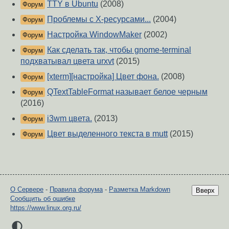
TTY в Ubuntu
(2008)
Форум
Проблемы с Х-ресурсами...
(2004)
Форум
Настройка WindowMaker
(2002)
Форум
Как сделать так, чтобы gnome-terminal
Форум
подхватывал цвета urxvt
(2015)
[xterm][настройка] Цвет фона.
(2008)
Форум
QTextTableFormat называет белое черным
Форум
(2016)
i3wm цвета.
(2013)
Форум
Цвет выделенного текста в mutt
(2015)
Форум
О Сервере
-
Правила форума
-
Разметка Markdown
Вверх
Сообщить об ошибке
https://www.linux.org.ru/