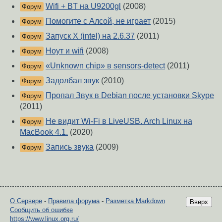
Wifi + BT на U9200gl
(2008)
Форум
Помогите с Алсой, не играет
(2015)
Форум
Запуск X (intel) на 2.6.37
(2011)
Форум
Ноут и wifi
(2008)
Форум
«Unknown chip» в sensors-detect
(2011)
Форум
Задолбал звук
(2010)
Форум
Пропал Звук в Debian после установки Skype
Форум
(2011)
Не видит Wi-Fi в LiveUSB. Arch Linux на
Форум
MacBook 4.1.
(2020)
Запись звука
(2009)
Форум
О Сервере
-
Правила форума
-
Разметка Markdown
Вверх
Сообщить об ошибке
https://www.linux.org.ru/