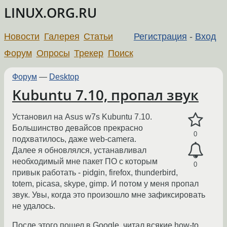
LINUX.ORG.RU
Новости
Галерея
Статьи
Регистрация
-
Вход
Форум
Опросы
Трекер
Поиск
Форум
—
Desktop
Kubuntu 7.10, пропал звук
Установил на Asus w7s Kubuntu 7.10.
Большинство девайсов прекрасно
0
подхватилось, даже web-camera.
Далее я обновлялся, устанавливал
необходимый мне пакет ПО с которым
0
привык работать - pidgin, firefox, thunderbird,
totem, picasa, skype, gimp. И потом у меня пропал
звук. Увы, когда это произошло мне зафиксировать
не удалось.
После этого пошел в Google, читал всякие how-to,