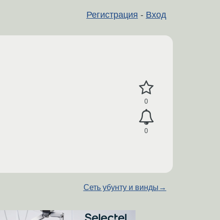
Регистрация
-
Вход
0
0
Сеть убунту и винды
→