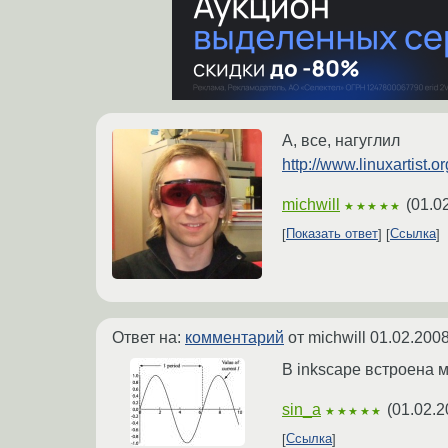
А, все, нагуглил
http://www.linuxartist.o
michwill
(
01.0
★★★★★
Показать ответ
Ссылка
Ответ на:
комментарий
от michwill
01.02.2008
В inkscape встроена 
sin_a
(
01.02.2
★★★★★
Ссылка