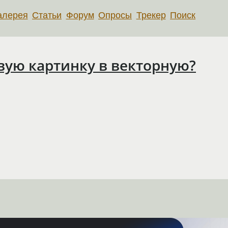
алерея
Статьи
Форум
Опросы
Трекер
Поиск
вую картинку в векторную?