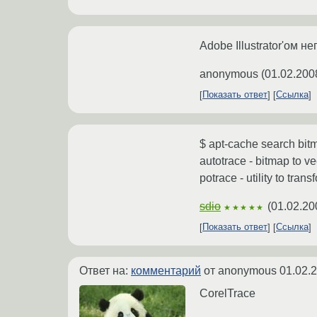
Adobe Illustrator'ом 
anonymous
(
01.02.200
Показать ответ
Ссылка
$ apt-cache search bit
autotrace - bitmap to v
potrace - utility to tra
sdio
(
01.02.20
★★★★★
Показать ответ
Ссылка
Ответ на:
комментарий
от anonymous
01.02.
CorelTrace