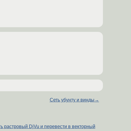
Сеть убунту и винды
→
ть растровый DjVu и перевести в векторный