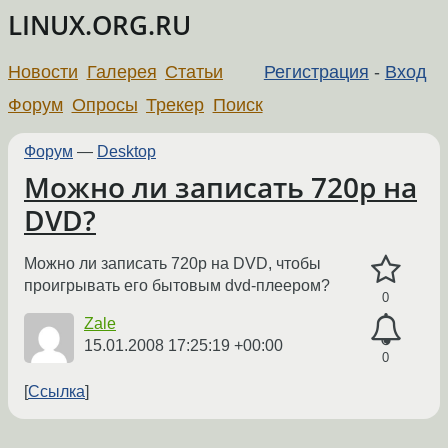
LINUX.ORG.RU
Новости
Галерея
Статьи
Регистрация
-
Вход
Форум
Опросы
Трекер
Поиск
Форум
—
Desktop
Можно ли записать 720p на
DVD?
Можно ли записать 720p на DVD, чтобы
проигрывать его бытовым dvd-плеером?
0
Zale
15.01.2008 17:25:19 +00:00
0
Ссылка
←
→