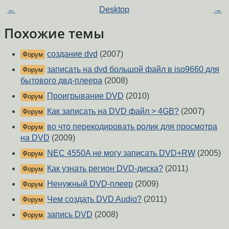
←
Desktop
→
Похожие темы
создание dvd
(2007)
Форум
записать на dvd большой файл в iso9660 для
Форум
бытового двд-плеера
(2008)
Проигрывание DVD
(2010)
Форум
Как записать на DVD файл > 4GB?
(2007)
Форум
во что перекодировать ролик для просмотра
Форум
на DVD
(2009)
NEC 4550A не могу записать DVD+RW
(2005)
Форум
Как узнать регион DVD-диска?
(2011)
Форум
Ненужный DVD-плеер
(2009)
Форум
Чем создать DVD Audio?
(2011)
Форум
запись DVD
(2008)
Форум