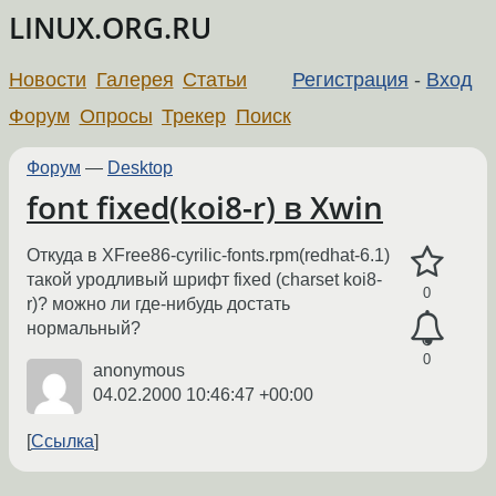
LINUX.ORG.RU
Новости
Галерея
Статьи
Регистрация
-
Вход
Форум
Опросы
Трекер
Поиск
Форум
—
Desktop
font fixed(koi8-r) в Xwin
Откуда в XFree86-cyrilic-fonts.rpm(redhat-6.1)
такой уродливый шрифт fixed (charset koi8-
0
r)? можно ли где-нибудь достать
нормальный?
0
anonymous
04.02.2000 10:46:47 +00:00
Ссылка