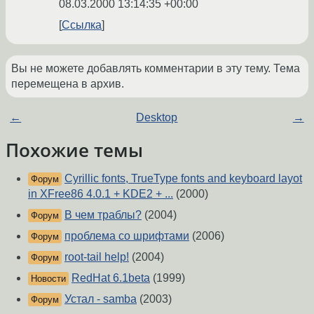
08.03.2000 13:14:35 +00:00
Ссылка
Вы не можете добавлять комментарии в эту тему. Тема
перемещена в архив.
←
Desktop
→
Похожие темы
Cyrillic fonts, TrueType fonts and keyboard layot
Форум
in XFree86 4.0.1 + KDE2 + ...
(2000)
В чем траблы?
(2004)
Форум
проблема со шрифтами
(2006)
Форум
root-tail help!
(2004)
Форум
RedHat 6.1beta
(1999)
Новости
Устал - samba
(2003)
Форум