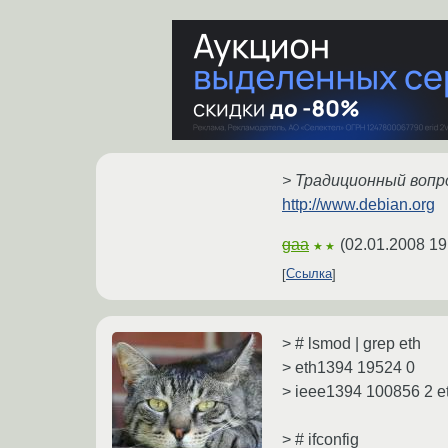
> Традиционный вопро
http://www.debian.org
gaa
(
02.01.2008 19
★★
Ссылка
> # lsmod | grep eth
> eth1394 19524 0
> ieee1394 100856 2 e
> # ifconfig