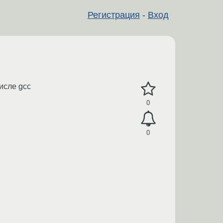
Регистрация
-
Вход
исле gcc
0
0