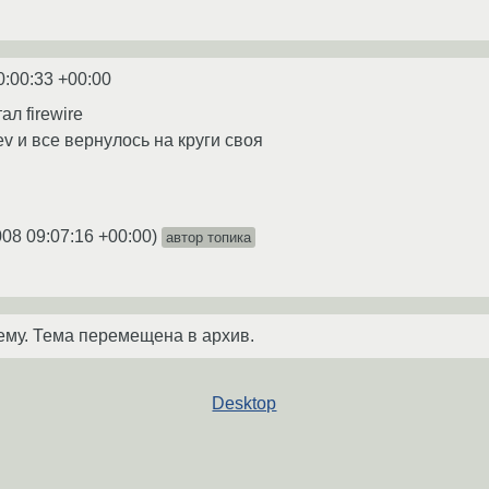
0:00:33 +00:00
ал firewire
v и все вернулось на круги своя
008 09:07:16 +00:00
)
автор топика
ему. Тема перемещена в архив.
Desktop