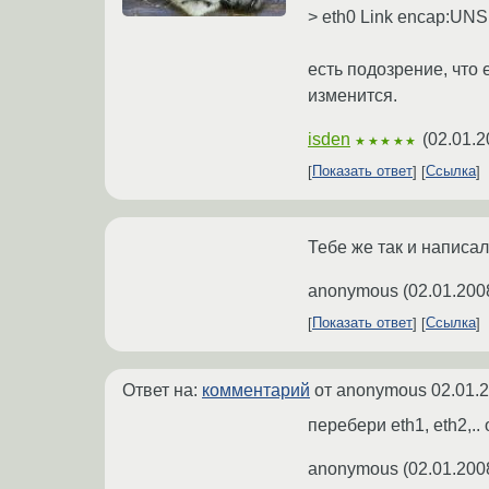
> eth0 Link encap:UN
есть подозрение, что 
изменится.
isden
(
02.01.2
★★★★★
Показать ответ
Ссылка
Тебе же так и написали
anonymous
(
02.01.200
Показать ответ
Ссылка
Ответ на:
комментарий
от anonymous
02.01.
перебери eth1, eth2,..
anonymous
(
02.01.200