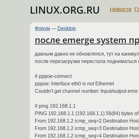
LINUX.ORG.RU
Новости
Г
Форум
—
Desktop
после emerge system п
давным давно не обновлялся, тут на каникул
после перезагрузки перестала подниматься 
# pppoe-connect
pppoe: Interface eth0 is not Ethernet
Couldn't get channel number: Input/output error
# ping 192.168.1.1
PING 192.168.1.1 (192.168.1.1) 56(84) bytes of
From 192.168.1.2 icmp_seq=2 Destination Hos
From 192.168.1.2 icmp_seq=3 Destination Hos
From 192.168.1.2 icmp_seq=4 Destination Hos