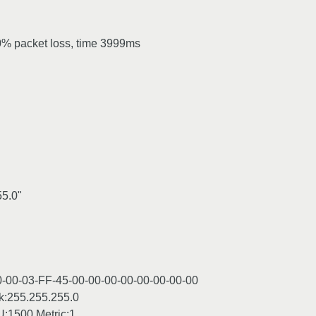
00% packet loss, time 3999ms
55.0"
-00-03-FF-45-00-00-00-00-00-00-00-00
k:255.255.255.0
500 Metric:1