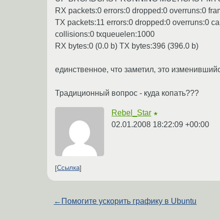
RX packets:0 errors:0 dropped:0 overruns:0 fra
TX packets:11 errors:0 dropped:0 overruns:0 car
collisions:0 txqueuelen:1000
RX bytes:0 (0.0 b) TX bytes:396 (396.0 b)
единственное, что заметил, это изменившийс
Традиционный вопрос - куда копать???
Rebel_Star
★
02.01.2008 18:22:09 +00:00
Ссылка
←
Помогите ускорить графику в Ubuntu