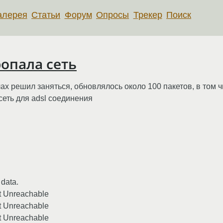
алерея
Статьи
Форум
Опросы
Трекер
Поиск
ропала сеть
ах решил заняться, обновлялось около 100 пакетов, в том ч
сеть для adsl соединения
 data.
t Unreachable
t Unreachable
t Unreachable