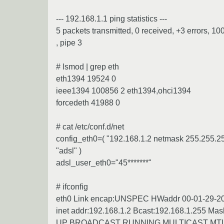
--- 192.168.1.1 ping statistics ---
5 packets transmitted, 0 received, +3 errors, 1
, pipe 3
# lsmod | grep eth
eth1394 19524 0
ieee1394 100856 2 eth1394,ohci1394
forcedeth 41988 0
# cat /etc/conf.d/net
config_eth0=( "192.168.1.2 netmask 255.255.2
"adsl" )
adsl_user_eth0="45*******"
# ifconfig
eth0 Link encap:UNSPEC HWaddr 00-01-29-20
inet addr:192.168.1.2 Bcast:192.168.1.255 Mas
UP BROADCAST RUNNING MULTICAST MTU:1