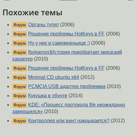
Похожие темы
Органы тупят
(2006)
Форум
Решение проблемы HotKeys в FF
(2006)
Форум
Ну у них и самомненьице :)
(2006)
Форум
[bolgenos]История приобретает мерзский
Форум
характер
(2010)
Решение проблемы HotKeys в FF
(2006)
Форум
Minimal CD ubuntu x64
(2012)
Форум
PCMCIA USB адаптер проблемма
(2010)
Форум
Кукушка в убунте
(2014)
Форум
KDE: «Процесс протокола file неожиданно
Форум
завершился»
(2010)
Контроллер или винт накрывается?
(2012)
Форум