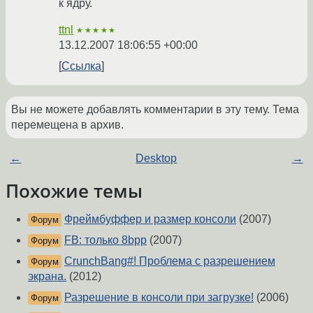
к ядру.
ttnl
★★★★★
13.12.2007 18:06:55 +00:00
Ссылка
Вы не можете добавлять комментарии в эту тему. Тема
перемещена в архив.
←
Desktop
→
Похожие темы
Фреймбуффер и размер консоли
(2007)
Форум
FB: только 8bpp
(2007)
Форум
CrunchBang#! Проблема с разрешением
Форум
экрана.
(2012)
Разрешение в консоли при загрузке!
(2006)
Форум