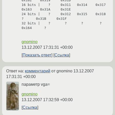
0x162    0x319     0x31D

16 bits |    ?     0x311   0x314    0x317    
0x163    0x31A     0x31E

24 bits |    ?     0x312   0x315    0x318      
?      0x31B     0x31F

32 bits |    ?       ?       ?        ?      
0x164      ?

gnomino
13.12.2007 17:31:31 +00:00
Показать ответ
Ссылка
Ответ на:
комментарий
от gnomino
13.12.2007
17:31:31 +00:00
параметр vga=
gnomino
13.12.2007 17:32:59 +00:00
Ссылка