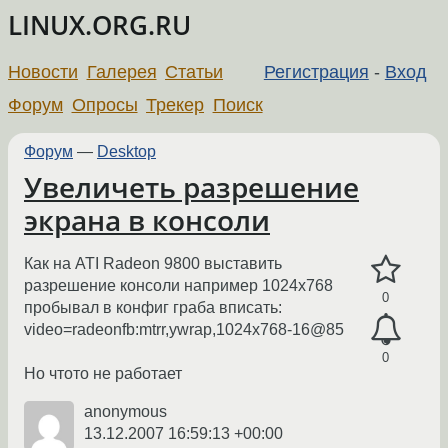
LINUX.ORG.RU
Новости
Галерея
Статьи
Регистрация
-
Вход
Форум
Опросы
Трекер
Поиск
Форум
—
Desktop
Увеличеть разрешение
экрана в консоли
Как на ATI Radeon 9800 выставить
разрешение консоли например 1024х768
0
пробывал в конфиг граба вписать:
video=radeonfb:mtrr,ywrap,1024x768-16@85
0
Но чтото не работает
anonymous
13.12.2007 16:59:13 +00:00