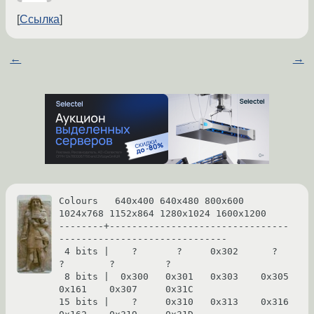
Ссылка
←
→
Colours   640x400 640x480 800x600 
1024x768 1152x864 1280x1024 1600x1200

--------+--------------------------------
------------------------------

 4 bits |    ?       ?     0x302      ?        
?        ?         ?

 8 bits |  0x300   0x301   0x303    0x305    
0x161    0x307     0x31C

15 bits |    ?     0x310   0x313    0x316    