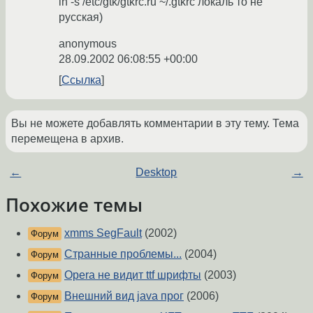
ln -s /etc/gtk/gtkrc.ru ~/.gtkrc локаль то не
русская)
anonymous
28.09.2002 06:08:55 +00:00
Ссылка
Вы не можете добавлять комментарии в эту тему. Тема
перемещена в архив.
←
Desktop
→
Похожие темы
xmms SegFault
(2002)
Форум
Странные проблемы...
(2004)
Форум
Opera не видит ttf шрифты
(2003)
Форум
Внешний вид java прог
(2006)
Форум