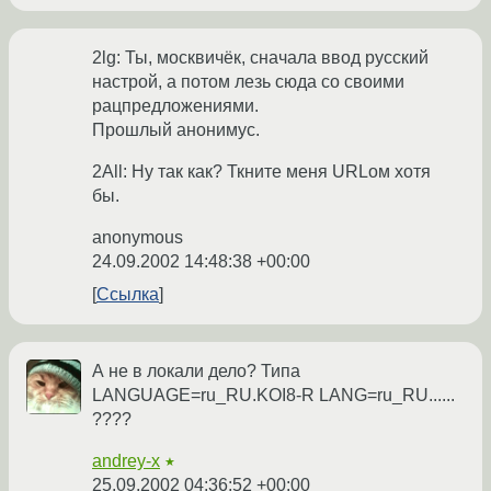
2lg: Ты, москвичёк, сначала ввод русский
настрой, а потом лезь сюда со своими
рацпредложениями.
Прошлый анонимус.
2Аll: Ну так как? Ткните меня URLом хотя
бы.
anonymous
24.09.2002 14:48:38 +00:00
Ссылка
А не в локали дело? Типа
LANGUAGE=ru_RU.KOI8-R LANG=ru_RU......
????
andrey-x
★
25.09.2002 04:36:52 +00:00