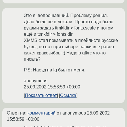
Это я, вопрошавший. Проблему решил.
Дело было не в локали. Просто надо было
руками задать ttmkfdir > fonts.scale и потом
ещё и ttmkfdir > fonts.dir
XMMS стал показывать в плейлисте русские
буквы, но вот при выборе папки всё равно
кажет кракозябры :( Надо в gtkrc что-то
писать?
P.S: Наезд на lg был от меня.
anonymous
25.09.2002 15:53:59 +00:00
Показать ответ
Ссылка
Ответ на:
комментарий
от anonymous
25.09.2002
15:53:59 +00:00