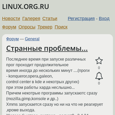
LINUX.ORG.RU
Новости
Галерея
Статьи
Регистрация
-
Вход
Форум
Опросы
Трекер
Поиск
Форум
—
General
Странные проблемы...
Последнее время при запуске различных
прог проходит продолжительное
0
время иногда до нескольких минут ....(проги
- konqueror,opera,galeon,
control center в kde и некотрых других)
0
при этом работы харда неслышно...
Причем некотрые программы запускаютс сразу
(mozilla,gimp,konsole и др..)
Xmms запускается сразу но ни на что не реагирует
,кроме выхода.