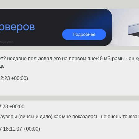
ет? недавно пользовал его на первом пне/48 мБ рамы - он 
де
42:23 +00:00
)
2:23 +00:00
раузеры (линсы и дило) как мне показалось, не очень-то юзабе
7 18:11:07 +00:00
)