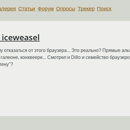
алерея
Статьи
Форум
Опросы
Трекер
Поиск
 iceweasel
чу отказаться от этого браузера... Это реально? Прямые 
 галеоне, конквеере... Смотрел и Dillo и семейство браузе
тену"?