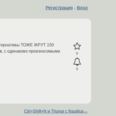
Регистрация
-
Вход
альтернативы ТОЖЕ ЖРУТ 150
ров, с одинаково произносимыми
0
0
Ctrl+Shift+N и Thunar c Nautilus
→