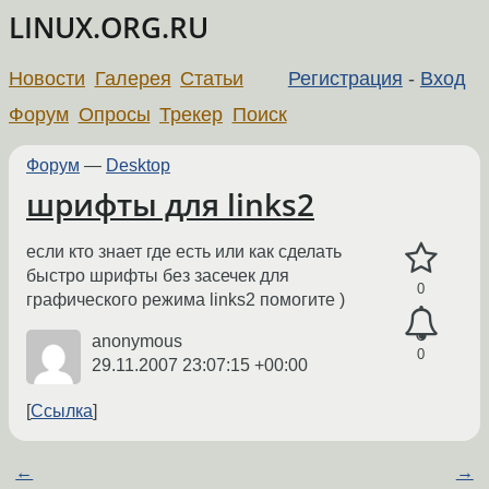
LINUX.ORG.RU
Новости
Галерея
Статьи
Регистрация
-
Вход
Форум
Опросы
Трекер
Поиск
Форум
—
Desktop
шрифты для links2
если кто знает где есть или как сделать
быстро шрифты без засечек для
0
графического режима links2 помогите )
anonymous
0
29.11.2007 23:07:15 +00:00
Ссылка
←
→