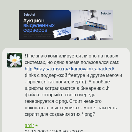
Я не знаю компилируется ли оно на новых
системах, но одно время пользовался сам:
http://xray.sai.msu.ru/~karpov/links-hacked/
(links с поддержкой freetype и другие мелочи
- проект, я так понял, мертв). А вообще
шрифты встраиваются в бинарник с .h
файла, который в свою очередь
генерируется с png. Стоит немного
покопаться в исходниках - может там есть
скрипт для создания этих *.png?
amjr
★
01.12.2007 12:59:50 +00:00