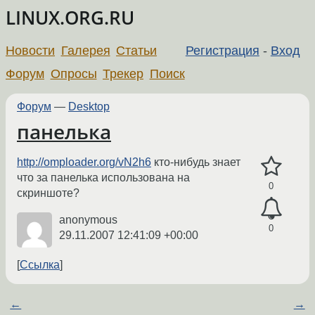
LINUX.ORG.RU
Новости
Галерея
Статьи
Регистрация
-
Вход
Форум
Опросы
Трекер
Поиск
Форум
—
Desktop
панелька
http://omploader.org/vN2h6
кто-нибудь знает
что за панелька использована на
0
скриншоте?
anonymous
0
29.11.2007 12:41:09 +00:00
Ссылка
←
→