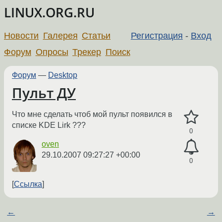
LINUX.ORG.RU
Новости
Галерея
Статьи
Регистрация
-
Вход
Форум
Опросы
Трекер
Поиск
Форум
—
Desktop
Пульт ДУ
Что мне сделать чтоб мой пульт появился в
списке KDE Lirk ???
0
oven
29.10.2007 09:27:27 +00:00
0
Ссылка
←
→