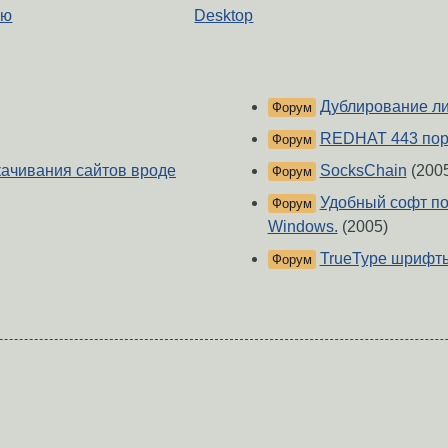
ию
Desktop
Дублирование л
Форум
REDHAT 443 пор
Форум
качивания сайтов вроде
SocksChain
(200
Форум
Удобный софт по
Форум
Windows.
(2005)
TrueType шрифт
Форум