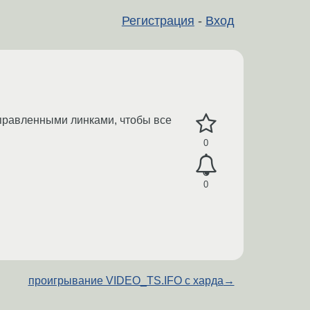
Регистрация
-
Вход
поправленными линками, чтобы все
0
0
проигрывание VIDEO_TS.IFO с харда
→