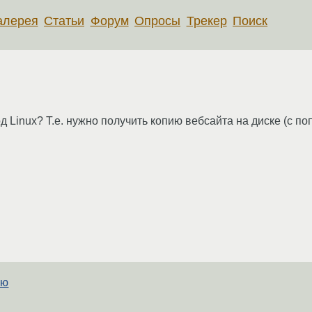
алерея
Статьи
Форум
Опросы
Трекер
Поиск
од Linux? Т.е. нужно получить копию вебсайта на диске (с 
ию