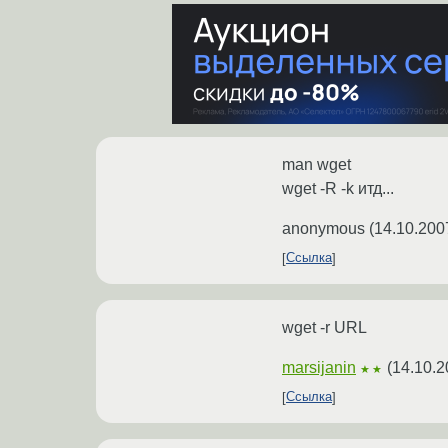
man wget
wget -R -k итд...
anonymous
(
14.10.200
Ссылка
wget -r URL
marsijanin
(
14.10.2
★★
Ссылка