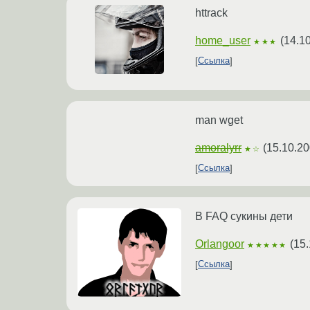
httrack
home_user
(
14.1
★★★
Ссылка
man wget
amoralyrr
(
15.10.20
★☆
Ссылка
В FAQ сукины дети
Orlangoor
(
15.
★★★★★
Ссылка