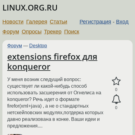
LINUX.ORG.RU
Новости
Галерея
Статьи
Регистрация
-
Вход
Форум
Опросы
Трекер
Поиск
Форум
—
Desktop
extensions firefox для
konqueror
У меня возник следущий вопрос:
существует ли какой-нибудь способ
0
использовать засшерения от Огнелиса на
konqueror? Речь идет о формате
firefor(xml+java) , а не о стандартных
0
нетскейповских модулях,потдерка которых
давно реализована в конке. Ваши идеи и
предложения....