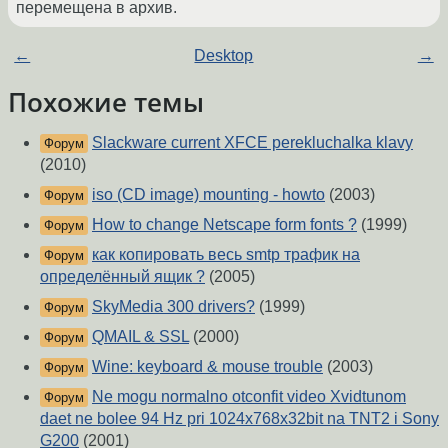
перемещена в архив.
←
Desktop
→
Похожие темы
Slackware current XFCE perekluchalka klavy
Форум
(2010)
iso (CD image) mounting - howto
(2003)
Форум
How to change Netscape form fonts ?
(1999)
Форум
как копировать весь smtp трафик на
Форум
определённый ящик ?
(2005)
SkyMedia 300 drivers?
(1999)
Форум
QMAIL & SSL
(2000)
Форум
Wine: keyboard & mouse trouble
(2003)
Форум
Ne mogu normalno otconfit video Xvidtunom
Форум
daet ne bolee 94 Hz pri 1024x768x32bit na TNT2 i Sony
G200
(2001)