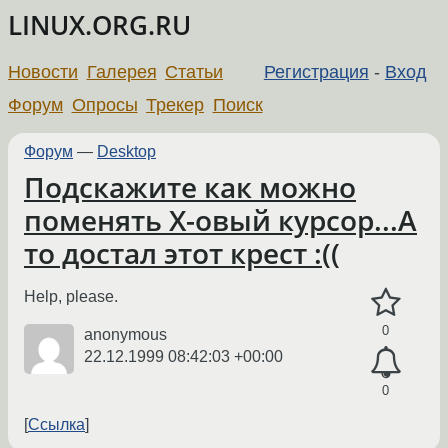
LINUX.ORG.RU
Новости
Галерея
Статьи
Регистрация
-
Вход
Форум
Опросы
Трекер
Поиск
Форум
—
Desktop
Подскажите как можно
поменять X-овый курсор...А
то достал этот крест :((
Help, please.
0
anonymous
22.12.1999 08:42:03 +00:00
0
Ссылка