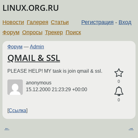
LINUX.ORG.RU
Новости
Галерея
Статьи
Регистрация
-
Вход
Форум
Опросы
Трекер
Поиск
Форум
—
Admin
QMAIL & SSL
PLEASE HELP! MY task is join qmail & ssl.
0
anonymous
15.12.2000 21:23:29 +00:00
0
Ссылка
←
→