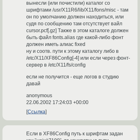
вынесли (или почистили) каталог со
шрифтами /usr/X11R6/lib/X11/fons/misc - там
он по умолчанию должен находиться, или
судя по сообщению там отсутствует вайл
cursor.pcf[.gz] Также в этом каталоге должен
быть файл fonts.alias где какой-либо фонт
должен иметь алиас fixed
ну и соотв. пути к этому каталогу либо в
/etc/X11/XF86Config[-4] или если через фонт-
сервер в /etc/X11/fs/config
если не получится - еще логов в студию
давай
anonymous
22.06.2002 17:24:03 +00:00
Ссылка
Если в XF86Config путь к шрифтам задан