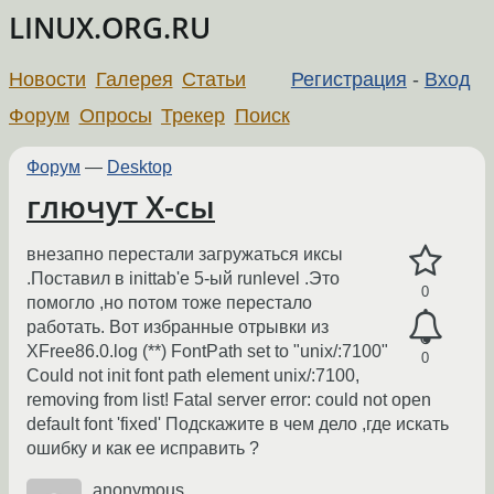
LINUX.ORG.RU
Новости
Галерея
Статьи
Регистрация
-
Вход
Форум
Опросы
Трекер
Поиск
Форум
—
Desktop
глючут X-сы
внезапно перестали загружаться иксы
.Поставил в inittab'e 5-ый runlevel .Это
0
помогло ,но потом тоже перестало
работать. Вот избранные отрывки из
XFree86.0.log (**) FontPath set to "unix/:7100"
0
Could not init font path element unix/:7100,
removing from list! Fatal server error: could not open
default font 'fixed' Подскажите в чем дело ,где искать
ошибку и как ее исправить ?
anonymous