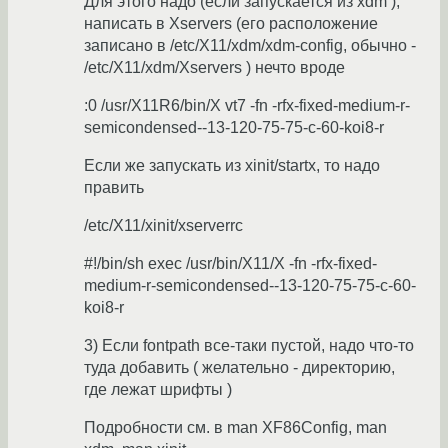
Для этого надо (если запускается из xdm ),
написать в Xservers (его расположение
записано в /etc/X11/xdm/xdm-config, обычно -
/etc/X11/xdm/Xservers ) нечто вроде
:0 /usr/X11R6/bin/X vt7 -fn -rfx-fixed-medium-r-
semicondensed--13-120-75-75-c-60-koi8-r
Если же запускать из xinit/startx, то надо
править
/etc/X11/xinit/xserverrc
#!/bin/sh exec /usr/bin/X11/X -fn -rfx-fixed-
medium-r-semicondensed--13-120-75-75-c-60-
koi8-r
3) Если fontpath все-таки пустой, надо что-то
туда добавить ( желательно - директорию,
где лежат шрифты )
Подробности см. в man XF86Config, man