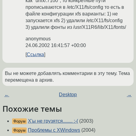
как "unix/:7100", то конкретные пути
прописываются в /etc/X11/fs/config то есть в
файле конфигурации xfs варианты: 1) не
запускается xfs 2) удалили /etc/X11/fs/config
3) удалили фонты из /usr/X11R6/lib/X11/fonts/
anonymous
24.06.2002 16:41:57 +00:00
Ссылка
Вы не можете добавлять комментарии в эту тему. Тема
перемещена в архив.
←
Desktop
→
Похожие темы
X'ы не грузятся........ :-(
(2003)
Форум
Проблемы с XWindows
(2004)
Форум