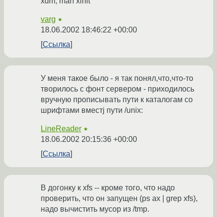
xdm, man xinit
varg
★
18.06.2002 18:46:22 +00:00
Ссылка
У меня такое было - я так понял,что,что-то
творилось с фонт сервером - приходилось
вручную прописывать пути к каталогам со
шрифтами вместj пути /unix:
LineReader
★
18.06.2002 20:15:36 +00:00
Ссылка
В догонку к xfs -- кроме того, что надо
проверить, что он запущен (ps ax | grep xfs),
надо вычистить мусор из /tmp.