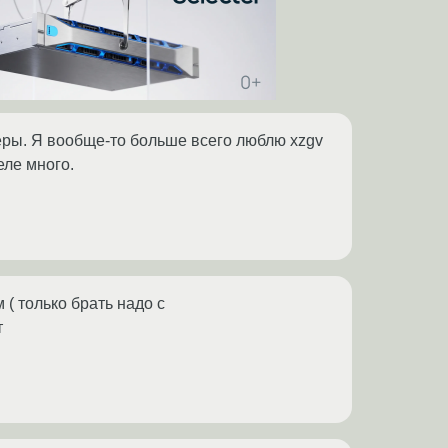
еры. Я вообще-то больше всего люблю xzgv
еле много.
 ( только брать надо с
т