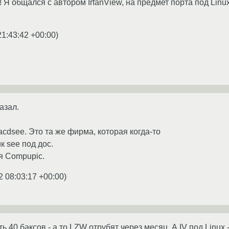
!! Я общался с автором IrfanView, на предмет порта под Linu
21:43:42 +00:00
)
азал.
acdsee. Это та же фирма, которая когда-то
 see под дос.
я Compupic.
2 08:03:17 +00:00
)
ть 40 баксов - а то LZW отрубят через месяц. А IV под Linux