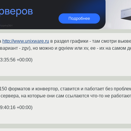
на
http://www.unixware.ru
в раздел графики - там смотри вьюв
вариант - zgv), но можно и gqview или xv, ee - их на самом д
3:35:56 +00:00
)
150 форматов и конвертор, ставится и паботает без проблем
, сервера, на которые они сам ссылаются что-то не работаю
9:40:16 +00:00
)