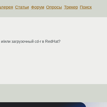
алерея
Статьи
Форум
Опросы
Трекер
Поиск
 и/или загрузочный cd-r в RedHat?