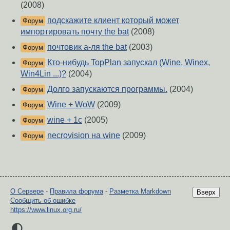
(2008)
подскажите клиент который может
Форум
импортировать почту the bat
(2008)
почтовик а-ля the bat
(2003)
Форум
Кто-нибудь TopPlan запускал (Wine, Winex,
Форум
Win4Lin ...)?
(2004)
Долго запускаются программы.
(2004)
Форум
Wine + WoW
(2009)
Форум
wine + 1c
(2005)
Форум
necrovision на wine
(2009)
Форум
О Сервере
-
Правила форума
-
Разметка Markdown
Вверх
Сообщить об ошибке
https://www.linux.org.ru/