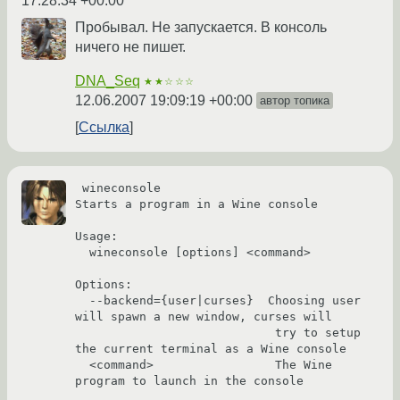
17:28:34 +00:00
Пробывал. Не запускается. В консоль
ничего не пишет.
DNA_Seq
★★☆☆☆
12.06.2007 19:09:19 +00:00
автор топика
Ссылка
 wineconsole

Starts a program in a Wine console

Usage:

  wineconsole [options] <command>

Options:

  --backend={user|curses}  Choosing user 
will spawn a new window, curses will

                            try to setup 
the current terminal as a Wine console

  <command>                 The Wine 
program to launch in the console
