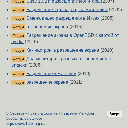
Suse 10.2 и разрешение монитора
(2007)
Форум
Разрешение экрана, подскажите плиз.
(2005)
Форум
Смена видео разрешения в Иксах
(2005)
Форум
разрешение экрана
(2015)
Форум
Разрешение экрана в OpenBSD с картой от
Форум
nvidia
(2018)
Как настроить разрешение экрана
(2010)
Форум
Два монитора с разным разрешением + 1
Форум
видюха
(2006)
Разрешение vesa driver
(2014)
Форум
разрешение экрана
(2011)
Форум
О Сервере
-
Правила форума
-
Разметка Markdown
Вверх
Сообщить об ошибке
https://www.linux.org.ru/