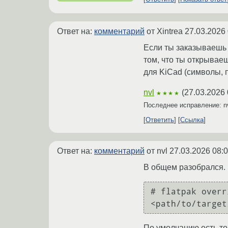
Ответ на:
комментарий
от Xintrea
27.03.2026 
Если ты заказываешь 
том, что ты открывае
для KiCad (символы, 
nvl
(
27.03.2026 
★★★★
Последнее исправление: n
Ответить
Ссылка
Ответ на:
комментарий
от nvl
27.03.2026 08:0
В общем разобрался. Ч
# flatpak overr
По умолчанию есть то