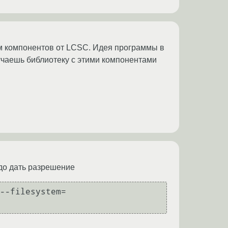
ем компонентов от LCSC. Идея программы в
учаешь библиотеку с этими компонентами
адо дать разрешение
--filesystem=