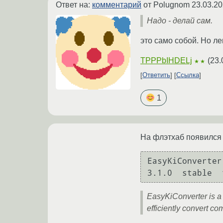
Ответ на:
комментарий
от Polugnom
23.03.20
Надо - делай сам.
это само собой. Но ле
TPPPbIHDELj
(
23.
★★
Ответить
Ссылка
1
На флэтхаб появился 
EasyKiConverter
EasyKiConverter is a
efficiently convert c