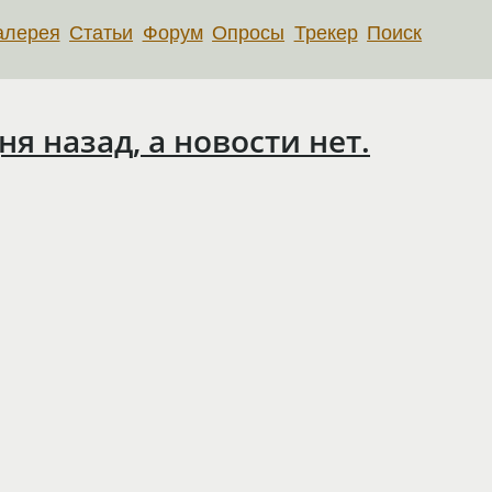
алерея
Статьи
Форум
Опросы
Трекер
Поиск
ня назад, а новости нет.