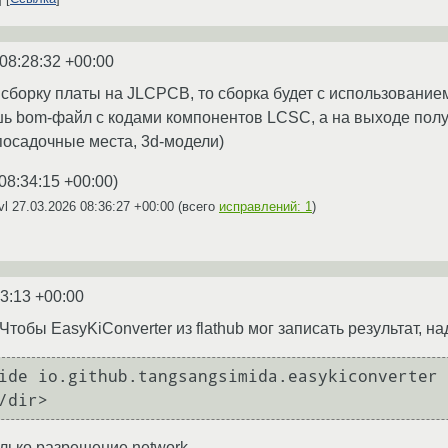
08:28:32 +00:00
сборку платы на JLCPCB, то сборка будет с использовани
шь bom-файл с кодами компонентов LCSC, а на выходе пол
посадочные места, 3d-модели)
08:34:15 +00:00
)
vl
27.03.2026 08:36:27 +00:00
(всего
исправлений: 1
)
3:13 +00:00
тобы EasyKiConverter из flathub мог записать результат, н
ide io.github.tangsangsimida.easykiconverter 
лько разрешение network.