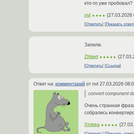
кто-то уже пробовал?
nvl
(
27.03.2026 
★★★★
Ответить
Показать отве
Запили.
Zhbert
(
27.03.
★★★★★
Ответить
Ссылка
Ответ на:
комментарий
от nvl
27.03.2026 08:0
convert component da
Очень странная фраза.
собрались конвертир
Xintrea
(
27.03
★★★★★
Ответить
Показать ответ