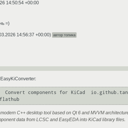
26 14:50:54 +00:00
нь =)
03.2026 14:56:37 +00:00
)
автор топика
EasyKiConverter:
  Convert components for KiCad  io.github.tang
 modern C++ desktop tool based on Qt 6 and MVVM architecture,
omponent data from LCSC and EasyEDA into KiCad library files.