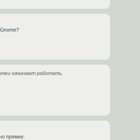
м Gnome?
лочки начинают работать.
но прямее.