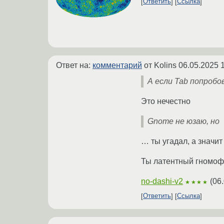
Ответить
Ссылка
Ответ на:
комментарий
от Kolins
06.05.2025 
А если Tab попробо
Это нечестно
Gnome не юзаю, но
… ты угадал, а значит
Ты латентный гномофи
no-dashi-v2
(
06
★★★★
Ответить
Ссылка