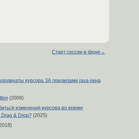
Старт сессии в фоне
→
координаты курсора ЗА пределами java-окна
tton
(2009)
обиться изменения курсора во время
Drag & Drop?
(2025)
2018)