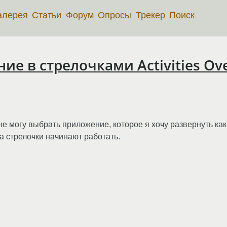
алерея
Статьи
Форум
Опросы
Трекер
Поиск
е в стрелочками Activities Ov
 я не могу выбрать приложение, которое я хочу развернуть ка
а стрелочки начинают работать.