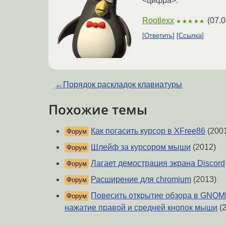
<цифра>.
Rootlexx
(
07.0
★★★★★
Ответить
Ссылка
←
Порядок раскладок клавиатуры
Похожие темы
Как погасить курсор в XFree86
(200
Форум
Шлейф за курсором мыши
(2012)
Форум
Лагает демострация экрана Discord
Форум
Расширение для chromium
(2013)
Форум
Повесить открытие обзора в GNOM
Форум
нажатие правой и средней кнопок мыши
(2