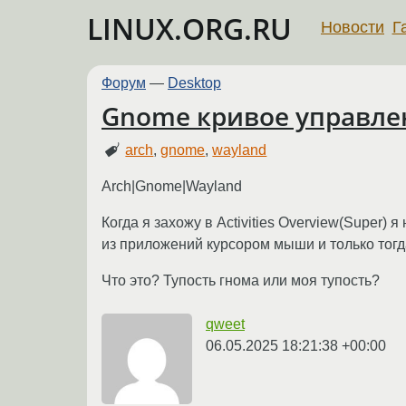
LINUX.ORG.RU
Новости
Г
Форум
—
Desktop
Gnome кривое управлени
arch
,
gnome
,
wayland
Arch|Gnome|Wayland
Когда я захожу в Activities Overview(Super)
из приложений курсором мыши и только тогд
Что это? Тупость гнома или моя тупость?
qweet
06.05.2025 18:21:38 +00:00