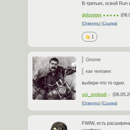
В-третьих, освой Run 
debugger
(
06.
★★★★★
Ответить
Ссылка
1
Gnome
как человек
выбери что то одно.
usi_svobodi
(
06.05.2
☆
Ответить
Ссылка
FWIW, есть расширени