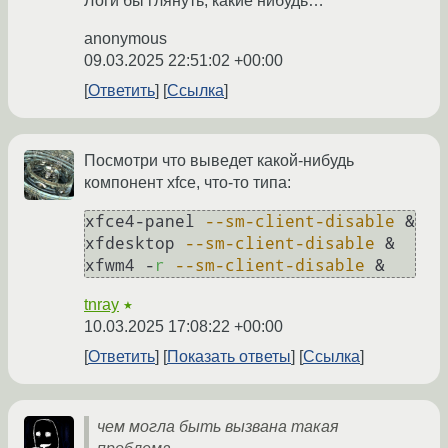
Логи бы глянуть, какие нибудь…
anonymous
09.03.2025 22:51:02 +00:00
Ответить
Ссылка
Посмотри что выведет какой-нибудь
компонент xfce, что-то типа:
xfce4-panel 
--sm-client-disable
 &

xfdesktop 
--sm-client-disable
 &

xfwm4 -
r
--sm-client-disable
tnray
★
10.03.2025 17:08:22 +00:00
Ответить
Показать ответы
Ссылка
чем могла быть вызвана такая