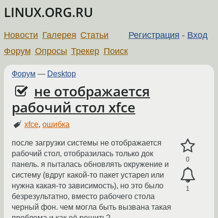
LINUX.ORG.RU
Новости
Галерея
Статьи
Регистрация
-
Вход
Форум
Опросы
Трекер
Поиск
Форум
—
Desktop
не отображается
рабочий стол xfce
xfce
,
ошибка
после загрузки системы не отображается
рабочий стол, отобразилась только док
0
панель. я пыталась обновлять окружение и
систему (вдруг какой-то пакет устарел или
нужна какая-то зависимость), но это было
1
безрезультатно, вместо рабочего стола
черный фон. чем могла быть вызвана такая
проблема и как её решить?