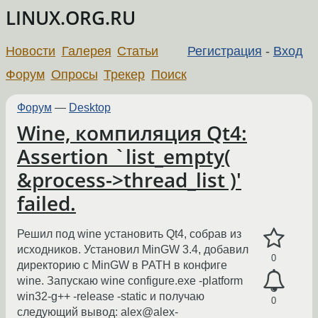
LINUX.ORG.RU
Новости
Галерея
Статьи
Регистрация
-
Вход
Форум
Опросы
Трекер
Поиск
Форум
—
Desktop
Wine, компиляция Qt4:
Assertion `list_empty(
&process->thread_list )'
failed.
Решил под wine установить Qt4, собрав из
исходников. Установил MinGW 3.4, добавил
0
директорию с MinGW в PATH в конфиге
wine. Запускаю wine configure.exe -platform
win32-g++ -release -static и получаю
0
следующий вывод: alex@alex-