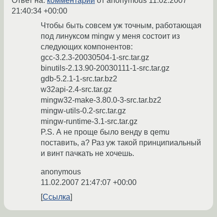
Ответ на:
комментарий
от anonymous
11.02.2007
21:40:34 +00:00
Чтобы быть совсем уж точным, работающая
под линуксом mingw у меня состоит из
следующих компонентов:
gcc-3.2.3-20030504-1-src.tar.gz
binutils-2.13.90-20030111-1-src.tar.gz
gdb-5.2.1-1-src.tar.bz2
w32api-2.4-src.tar.gz
mingw32-make-3.80.0-3-src.tar.bz2
mingw-utils-0.2-src.tar.gz
mingw-runtime-3.1-src.tar.gz
P.S. А не проще было венду в qemu
поставить, а? Раз уж такой принципиальный
и винт пачкать не хочешь.
anonymous
11.02.2007 21:47:07 +00:00
Ссылка