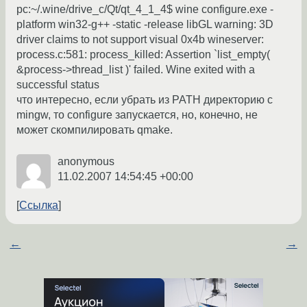
pc:~/.wine/drive_c/Qt/qt_4_1_4$ wine configure.exe -
platform win32-g++ -static -release libGL warning: 3D
driver claims to not support visual 0x4b wineserver:
process.c:581: process_killed: Assertion `list_empty(
&process->thread_list )' failed. Wine exited with a
successful status
что интересно, если убрать из PATH директорию с
mingw, то configure запускается, но, конечно, не
может скомпилировать qmake.
anonymous
11.02.2007 14:54:45 +00:00
Ссылка
←
→