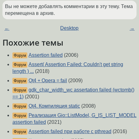
Вы не можете добавлять комментарии в эту тему. Тема
перемещена в архив.
←
Desktop
→
Похожие темы
Assertion failed
(2006)
Форум
Assert( Assertion Failed: Couldn't get string
Форум
length ) ...
(2018)
Qt4 + Opera = fail
(2009)
Форум
gdk_char_width_wc assertation failed (wctomb()
Форум
== 1)
(2001)
Qt4. Компиляция static
(2008)
Форум
Реализация Gio::ListModel, G_IS_LIST_MODEL
Форум
assertion failed
(2021)
Assertion failed при работе с pthread
(2016)
Форум