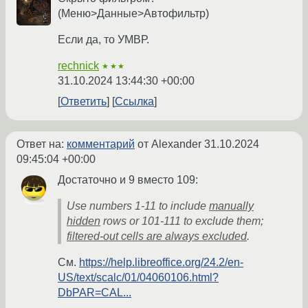
(Меню>Данные>Автофильтр)
Если да, то УМВР.
rechnick
★★★
31.10.2024 13:44:30 +00:00
Ответить
Ссылка
Ответ на:
комментарий
от Alexander
31.10.2024
09:45:04 +00:00
Достаточно и 9 вместо 109:
Use numbers 1-11 to include
manually
hidden
rows or 101-111 to exclude them;
filtered-out cells are always excluded
.
См.
https://help.libreoffice.org/24.2/en-
US/text/scalc/01/04060106.html?
DbPAR=CAL...