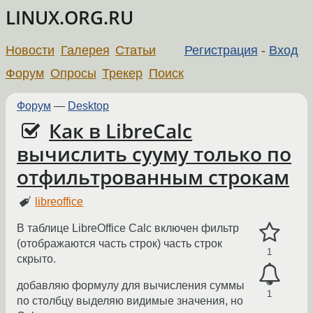
LINUX.ORG.RU
Новости
Галерея
Статьи
Регистрация
-
Вход
Форум
Опросы
Трекер
Поиск
Форум
—
Desktop
Как в LibreCalc
вычислить сууму только по
отфильтрованным строкам
libreoffice
В таблице LibreOffice Calc включен фильтр
(отображаются часть строк) часть строк
1
скрыто.
добавляю формулу для вычисления суммы
1
по столбцу выделяю видимые значения, но