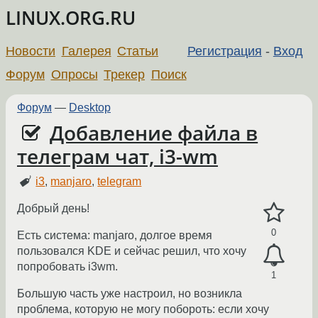
LINUX.ORG.RU
Новости
Галерея
Статьи
Регистрация
-
Вход
Форум
Опросы
Трекер
Поиск
Форум
—
Desktop
Добавление файла в
телеграм чат, i3-wm
i3
,
manjaro
,
telegram
Добрый день!
0
Есть система: manjaro, долгое время
пользовался KDE и сейчас решил, что хочу
попробовать i3wm.
1
Большую часть уже настроил, но возникла
проблема, которую не могу побороть: если хочу