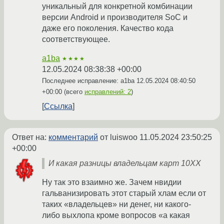
уникальный для конкретной комбинации
версии Android и производителя SoC и
даже его поколения. Качество кода
соответствующее.
a1ba
★★★★
12.05.2024 08:38:38 +00:00
Последнее исправление: a1ba
12.05.2024 08:40:50
+00:00
(всего
исправлений: 2
)
Ссылка
Ответ на:
комментарий
от luiswoo
11.05.2024 23:50:25
+00:00
И какая разницы владельцам карт 10ХХ
Ну так это взаимно же. Зачем нвидии
гальванизировать этот старый хлам если от
таких «владельцев» ни денег, ни какого-
либо выхлопа кроме вопросов «а какая