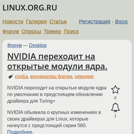
LINUX.ORG.RU
Новости
Галерея
Статьи
Регистрация
-
Вход
Форум
Опросы
Трекер
Поиск
Форум
—
Desktop
NVIDIA переходит на
открытые модули ядра.
nvidia
,
вендекапец близок
,
невидия
NVIDIA переходит на открытые модули ядра
по умолчанию в предстоящем обновлении
0
драйвера для Turing+
NVIDIA объявила о крупных изменениях в
1
своих драйверах для Linux, которые
начнутся с предстоящей серии 560.
Подробнее.