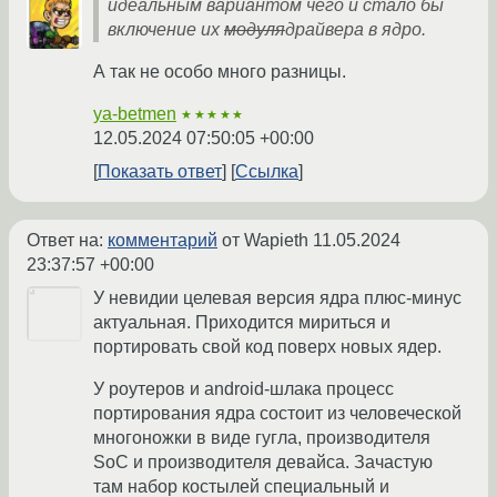
идеальным вариантом чего и стало бы
включение их
модуля
драйвера в ядро.
А так не особо много разницы.
ya-betmen
★★★★★
12.05.2024 07:50:05 +00:00
Показать ответ
Ссылка
Ответ на:
комментарий
от Wapieth
11.05.2024
23:37:57 +00:00
У невидии целевая версия ядра плюс-минус
актуальная. Приходится мириться и
портировать свой код поверх новых ядер.
У роутеров и android-шлака процесс
портирования ядра состоит из человеческой
многоножки в виде гугла, производителя
SoC и производителя девайса. Зачастую
там набор костылей специальный и