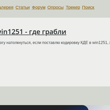
алерея
Статьи
Форум
Опросы
Трекер
Поиск
in1251 - где грабли
огу натолкнуться, если поставлю кодировку КДЕ в win1251, х