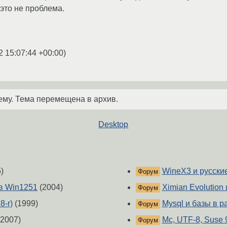
 это не проблема.
2 15:07:44 +00:00
)
ему. Тема перемещена в архив.
Desktop
)
WineX3 и русски
Форум
в Win1251
(2004)
Ximian Evolution
Форум
8-r)
(1999)
Mysql и базы в ра
Форум
2007)
Mc, UTF-8, Suse 
Форум