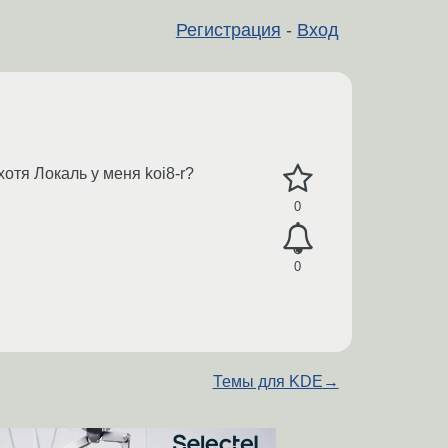
Регистрация
-
Вход
отя Локаль у меня koi8-r?
0
0
Темы для KDE
→