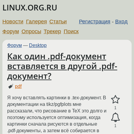
LINUX.ORG.RU
Новости
Галерея
Статьи
Регистрация
-
Вход
Форум
Опросы
Трекер
Поиск
Форум
—
Desktop
Как один .pdf-документ
вставляется в другой .pdf-
документ?
pdf
Я хочу вставлять картинки в .tex-документ. В
документации на tikz/pgfplots мне
1
рассказали, что рисование в TeX это долго и
поэтому используется оптимизация, когда
картинки сначала рисуются в отдельные
1
.pdf-документы, а затем всё собирается в