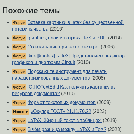
Похожие темы
Вставка картинки в latex без существенной
Форум
потери качества
(2016)
graphics, слои и потроха TeX и PDF.
(2014)
Форум
Сглаживание при экспорте в pdf
(2006)
Форум
[kde][knotes][LaTeX]Представляем редактор
Форум
графиков и диаграмм Cirkuit
(2010)
Подскажите инструмент для печати
Форум
параметризированных документов
(2008)
[Qt] [QTextEdit] Как получить картинку из
Форум
ресурсов документа?
(2010)
Формат текстовых документов
(2009)
Форум
«Окуляр ГОСТ» 21.11.70.22
(2023)
Новости
LaTeX. Жирный текст в таблицах.
(2019)
Форум
В чём разница между LaTeX и TeX?
(2023)
Форум