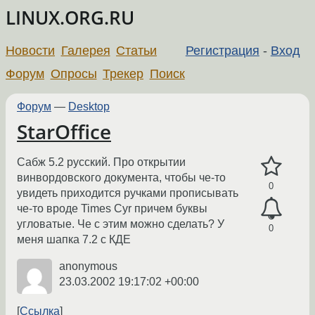
LINUX.ORG.RU
Новости
Галерея
Статьи
Регистрация
-
Вход
Форум
Опросы
Трекер
Поиск
Форум
—
Desktop
StarOffice
Сабж 5.2 русский. Про открытии
винвордовского документа, чтобы че-то
0
увидеть приходится ручками прописывать
че-то вроде Times Cyr причем буквы
угловатые. Че с этим можно сделать? У
0
меня шапка 7.2 с КДЕ
anonymous
23.03.2002 19:17:02 +00:00
Ссылка