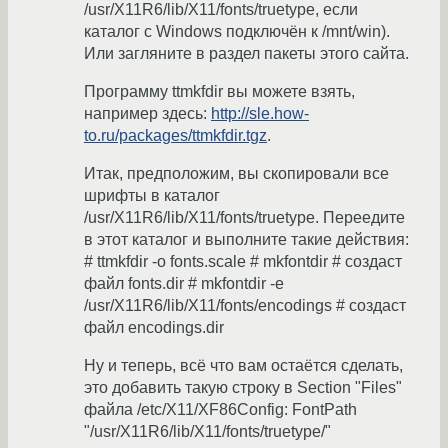
/usr/X11R6/lib/X11/fonts/truetype, если
каталог с Windows подключён к /mnt/win).
Или загляните в раздел пакеты этого сайта.
Программу ttmkfdir вы можете взять,
например здесь:
http://sle.how-
to.ru/packages/ttmkfdir.tgz
.
Итак, предположим, вы скопировали все
шрифты в каталог
/usr/X11R6/lib/X11/fonts/truetype. Переедите
в этот каталог и выполните такие действия:
# ttmkfdir -o fonts.scale # mkfontdir # создаст
файл fonts.dir # mkfontdir -e
/usr/X11R6/lib/X11/fonts/encodings # создаст
файл encodings.dir
Ну и теперь, всё что вам остаётся сделать,
это добавить такую строку в Section "Files"
файла /etc/X11/XF86Config: FontPath
"/usr/X11R6/lib/X11/fonts/truetype/"