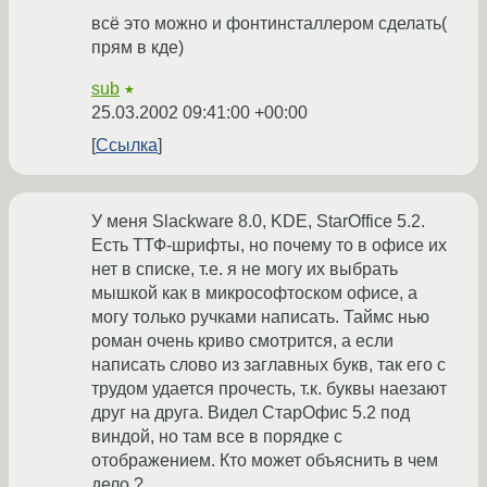
всё это можно и фонтинсталлером сделать(
прям в кде)
sub
★
25.03.2002 09:41:00 +00:00
Ссылка
У меня Slackware 8.0, KDE, StarOffice 5.2.
Есть ТТФ-шрифты, но почему то в офисе их
нет в списке, т.е. я не могу их выбрать
мышкой как в микрософтоском офисе, а
могу только ручками написать. Таймс нью
роман очень криво смотрится, а если
написать слово из заглавных букв, так его с
трудом удается прочесть, т.к. буквы наезают
друг на друга. Видел СтарОфис 5.2 под
виндой, но там все в порядке с
отображением. Кто может объяснить в чем
дело ?