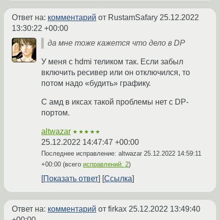
Ответ на:
комментарий
от RustamSafary
25.12.2022
13:30:22 +00:00
да мне тоже кажется что дело в DP
У меня с hdmi теликом так. Если забыл
включить ресивер или он отключился, то
потом надо «будить» графику.
С амд в иксах такой проблемы нет с DP-
портом.
altwazar
★★★★★
25.12.2022 14:47:47 +00:00
Последнее исправление: altwazar
25.12.2022 14:59:11
+00:00
(всего
исправлений: 2
)
Показать ответ
Ссылка
Ответ на:
комментарий
от firkax
25.12.2022 13:49:40
+00:00