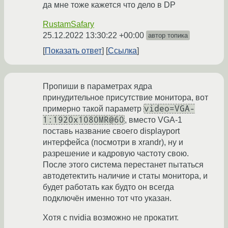
да мне тоже кажется что дело в DP
RustamSafary
25.12.2022 13:30:22 +00:00
автор топика
Показать ответ
Ссылка
Пропиши в параметрах ядра
принудительное присутствие монитора, вот
video=VGA-
примерно такой параметр
1:1920x1080MR@60
, вместо VGA-1
поставь название своего displayport
интерфейса (посмотри в xrandr), ну и
разрешение и кадровую частоту свою.
После этого система перестанет пытаться
автодетектить наличие и статы монитора, и
будет работать как будто он всегда
подключён именно тот что указан.
Хотя с nvidia возможно не прокатит.