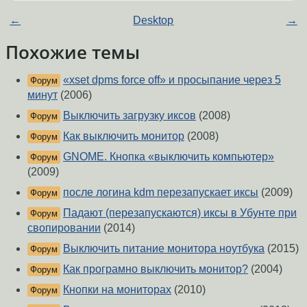
←
Desktop
→
Похожие темы
«xset dpms force off» и просыпание через 5
Форум
минут
(2006)
Выключить загрузку иксов
(2008)
Форум
Как выключить монитор
(2008)
Форум
GNOME. Кнопка «выключить компьютер»
Форум
(2009)
после логина kdm перезапускает иксы
(2009)
Форум
Падают (перезапускаются) иксы в Убунте при
Форум
свопировании
(2014)
Выключить питание монитора ноутбука
(2015)
Форум
Как програмно выключить монитор?
(2004)
Форум
Кнопки на мониторах
(2010)
Форум