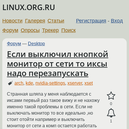
LINUX.ORG.RU
Новости
Галерея
Статьи
Регистрация
-
Вход
Форум
Опросы
Трекер
Поиск
Форум
—
Desktop
Если выключил кнопкой
монитор от сети то иксы
надо перезапускать
arch
,
kde
,
nvidia-settings
,
xserver
,
xset
Странная шляпа у меня наблюдается с
иксами первый раз такое вижу и не нахожу
0
именно такой проблемы в сети. Если не
выключать монитор то все идеально ,но
стоит отойти например и выключить
1
монитор от сети а комп остается работать