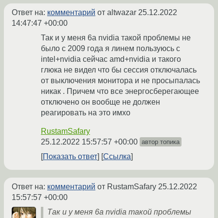
Ответ на:
комментарий
от altwazar
25.12.2022
14:47:47 +00:00
Так и у меня 6а nvidia такой проблемы не
было с 2009 года я линем пользуюсь с
intel+nvidia сейчас amd+nvidia и такого
глюка не видел что бы сессия отключалась
от выключения монитора и не просыпалась
никак . Причем что все энергосберегающее
отключено он вообще не должен
реагировать на это имхо
RustamSafary
25.12.2022 15:57:57 +00:00
автор топика
Показать ответ
Ссылка
Ответ на:
комментарий
от RustamSafary
25.12.2022
15:57:57 +00:00
Так и у меня 6а nvidia такой проблемы