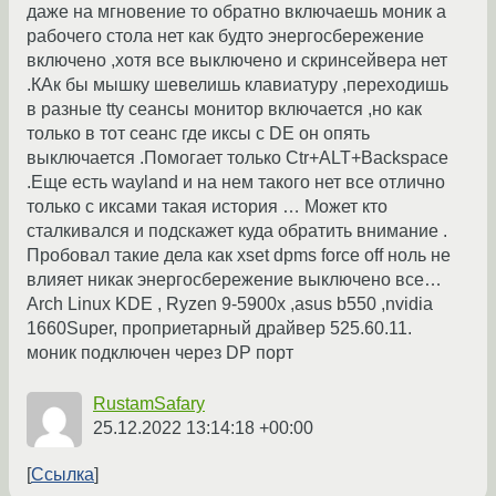
даже на мгновение то обратно включаешь моник а
рабочего стола нет как будто энергосбережение
включено ,хотя все выключено и скринсейвера нет
.КАк бы мышку шевелишь клавиатуру ,переходишь
в разные tty сеансы монитор включается ,но как
только в тот сеанс где иксы с DE он опять
выключается .Помогает только Ctr+ALT+Backspace
.Еще есть wayland и на нем такого нет все отлично
только с иксами такая история … Может кто
сталкивался и подскажет куда обратить внимание .
Пробовал такие дела как xset dpms force off ноль не
влияет никак энергосбережение выключено все…
Arch Linux KDE , Ryzen 9-5900x ,asus b550 ,nvidia
1660Super, проприетарный драйвер 525.60.11.
моник подключен через DP порт
RustamSafary
25.12.2022 13:14:18 +00:00
Ссылка