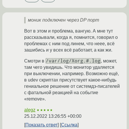
моник подключен через DP порт
Вот в этом и проблема, вангую. А мне тут
рассказывали, когда я, помнится, говорил о
проблемах с ним под линем, что неее, всё
зашибись и у всех всё работает, а как жи.
/var/log/Xorg.#.log
Смотри в
, может,
там чего увидишь. Что монитор удаляется
при выключении, например. Возможно ещё,
в udev скриптах присутствует какое-нибудь
гениальное решение от системдэ-писателей
с фатальной реакцией на событие
«remove».
alegz
★★★★★
25.12.2022 13:26:55 +00:00
Показать ответ
Ссылка