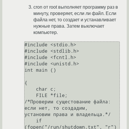
сron от root выполняет программу раз в
минуту, проверяет, если ли файл. Если
файла нет, то создает и устанавливает
нужные права. Затем выключает
компьютер.
#include <stdio.h>

#include <stdlib.h>

#include <fcntl.h>

#include <unistd.h>

int main ()

{

    char c;

    FILE *file;

/*Проверим сущестование файла: 
если нет, то создадим,

установим права и владельца.*/

    if  
(fopen("/run/shutdown.txt", "r") 