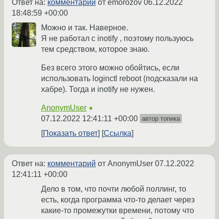
Ответ на:
комментарий
от emorozov
06.12.2022
18:48:59 +00:00
Можно и так. Наверное.
Я не работал с inotify , поэтому пользуюсь
тем средством, которое знаю.
Без всего этого можно обойтись, если
использовать loginctl reboot (подсказали на
хабре). Тогда и inotify не нужен.
AnonymUser
★
07.12.2022 12:41:11 +00:00
автор топика
Показать ответ
Ссылка
Ответ на:
комментарий
от AnonymUser
07.12.2022
12:41:11 +00:00
Дело в том, что почти любой поллинг, то
есть, когда программа что-то делает через
какие-то промежутки времени, потому что