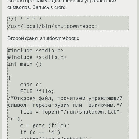
Вторая программа для проверки управляющих
символов. Запись в cron:
*/1 * * * * 
Второй файл: shutdownreboot.c
#include <stdio.h>

#include <stdlib.h>

int main ()

{

    char c;

    FILE *file;

/*Откроем файл, прочитаем управляющий 
символ, перезагрузим или  выключим.*/

    file = fopen("/run/shutdown.txt", 
"r");

    c = getc (file);

    if (c == '4') 
