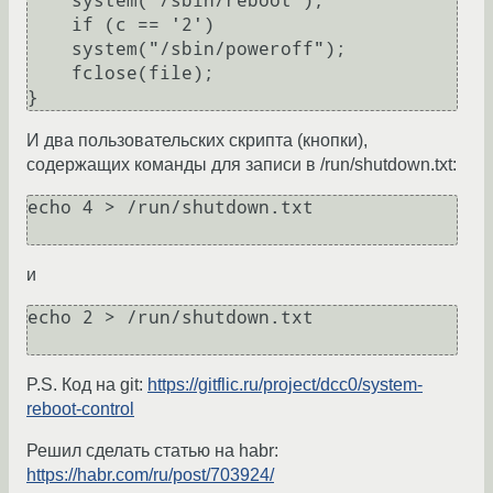
    system("/sbin/reboot");

    if (c == '2')

    system("/sbin/poweroff");

    fclose(file);

И два пользовательских скрипта (кнопки),
содержащих команды для записи в /run/shutdown.txt:
echo 4 > /run/shutdown.txt

и
echo 2 > /run/shutdown.txt

P.S. Код на git:
https://gitflic.ru/project/dcc0/system-
reboot-control
Решил сделать статью на habr:
https://habr.com/ru/post/703924/