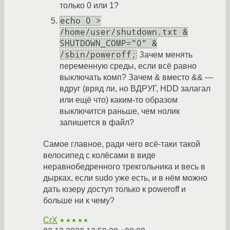
только 0 или 1?
echo 0 >
/home/user/shutdown.txt &
SHUTDOWN_COMP="0" &
/sbin/poweroff;
Зачем менять
переменную среды, если всё равно
выключать комп? Зачем & вместо && —
вдруг (вряд ли, но ВДРУГ, HDD залагал
или ещё что) каким-то образом
выключится раньше, чем нолик
запишется в файл?
Самое главное, ради чего всё-таки такой
велосипед с колёсами в виде
неравнобедренного трекгольника и весь в
дырках, если sudo уже есть, и в нём можно
дать юзеру доступ только к poweroff и
больше ни к чему?
CrX
★★★★★