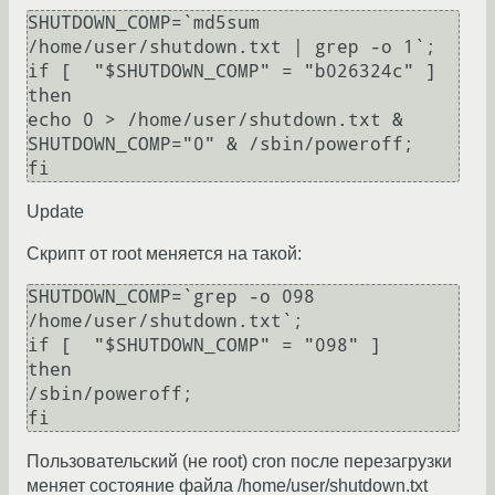
SHUTDOWN_COMP=`md5sum 
/home/user/shutdown.txt | grep -o 1`; 

if [  "$SHUTDOWN_COMP" = "b026324c" ]

then

echo 0 > /home/user/shutdown.txt & 
SHUTDOWN_COMP="0" & /sbin/poweroff; 

Update
Скрипт от root меняется на такой:
SHUTDOWN_COMP=`grep -o 098 
/home/user/shutdown.txt`; 

if [  "$SHUTDOWN_COMP" = "098" ]

then

/sbin/poweroff; 

Пользовательский (не root) cron после перезагрузки
меняет состояние файла /home/user/shutdown.txt