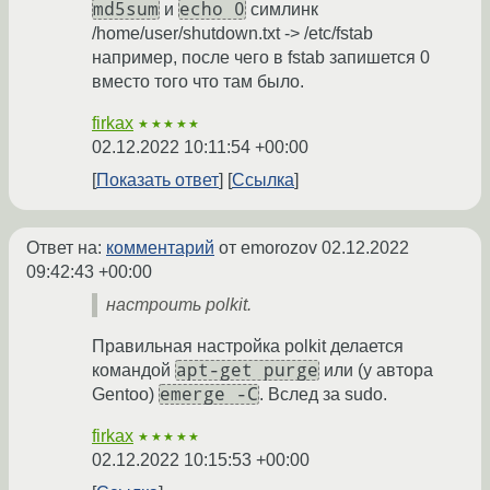
md5sum
echo 0
и
симлинк
/home/user/shutdown.txt -> /etc/fstab
например, после чего в fstab запишется 0
вместо того что там было.
firkax
★★★★★
02.12.2022 10:11:54 +00:00
Показать ответ
Ссылка
Ответ на:
комментарий
от emorozov
02.12.2022
09:42:43 +00:00
настроить polkit.
Правильная настройка polkit делается
apt-get purge
командой
или (у автора
emerge -C
Gentoo)
. Вслед за sudo.
firkax
★★★★★
02.12.2022 10:15:53 +00:00