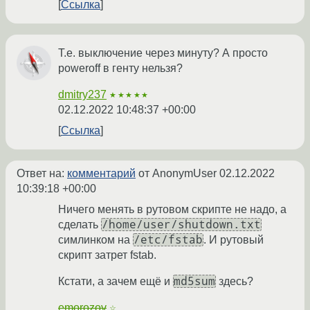
Ссылка
Т.е. выключение через минуту? А просто
poweroff в генту нельзя?
dmitry237
★★★★★
02.12.2022 10:48:37 +00:00
Ссылка
Ответ на:
комментарий
от AnonymUser
02.12.2022
10:39:18 +00:00
Ничего менять в рутовом скрипте не надо, а
/home/user/shutdown.txt
сделать
/etc/fstab
симлинком на
. И рутовый
скрипт затрет fstab.
md5sum
Кстати, а зачем ещё и
здесь?
emorozov
☆