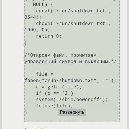
== NULL) {

    creat("/run/shutdown.txt",  
0644);

    chown("/run/shutdown.txt", 
1000, 0);

    return 0;

}

/*Откроем файл, прочитаем 
управляющий символ и выключим.*/	
    file = 
fopen("/run/shutdown.txt", "r");

    c = getc (file);

    if (c == '2') 

    system("/sbin/poweroff");

    fclose(file);

}

Развернуть