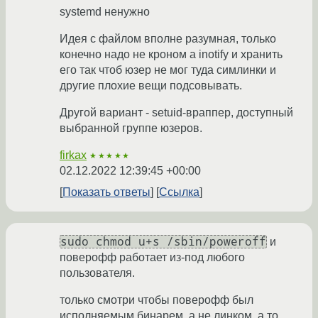
systemd ненужно
Идея с файлом вполне разумная, только
конечно надо не кроном а inotify и хранить
его так чтоб юзер не мог туда симлинки и
другие плохие вещи подсовывать.
Другой вариант - setuid-враппер, доступный
выбранной группе юзеров.
firkax
★★★★★
02.12.2022 12:39:45 +00:00
Показать ответы
Ссылка
sudo chmod u+s /sbin/poweroff
и
поверофф работает из-под любого
пользователя.
только смотри чтобы поверофф был
исполняемым бинарем, а не линком. а то