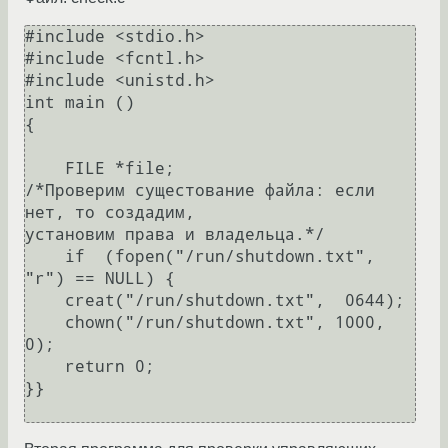
#include <stdio.h>

#include <fcntl.h>

#include <unistd.h>

int main ()

{

    FILE *file;

/*Проверим сущестование файла: если 
нет, то создадим,

установим права и владельца.*/

    if  (fopen("/run/shutdown.txt", 
"r") == NULL) {

    creat("/run/shutdown.txt",  0644);

    chown("/run/shutdown.txt", 1000, 
0);

    return 0;

}}
