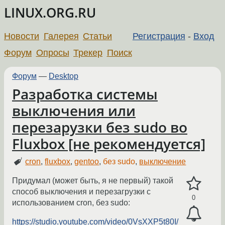
LINUX.ORG.RU
Новости
Галерея
Статьи
Регистрация
-
Вход
Форум
Опросы
Трекер
Поиск
Форум
—
Desktop
Разработка системы
выключения или
перезарузки без sudo во
Fluxbox [не рекомендуется]
cron
,
fluxbox
,
gentoo
,
без sudo
,
выключение
Придумал (может быть, я не первый) такой
способ выключения и перезагрузки с
0
использованием cron, без sudo:
https://studio.youtube.com/video/0VsXXP5t80I/