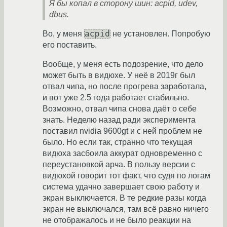
Я бы копал в сторону шин: acpid, udev,
dbus.
acpid
Во, у меня
не установлен. Попробую
его поставить.
Вообще, у меня есть подозрение, что дело
может быть в видюхе. У неё в 2019г был
отвал чипа, но после прогрева заработала,
и вот уже 2.5 года работает стабильно.
Возможно, отвал чипа снова даёт о себе
знать. Неделю назад ради эксперимента
поставил nvidia 9600gt и с ней проблем не
было. Но если так, странно что текущая
видюха засбоила аккурат одновременно с
переустановкой арча. В пользу версии с
видюхой говорит тот факт, что судя по логам
система удачно завершает свою работу и
экран выключается. В те редкие разы когда
экран не выключался, там всё равно ничего
не отображалось и не было реакции на