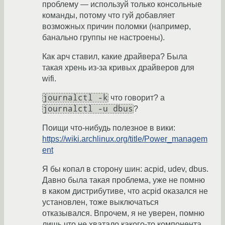
проблему — используй только консольные
команды, потому что гуй добавляет
возможных причин поломки (например,
банально группы не настроены).
Как арч ставил, какие драйвера? Была
такая хрень из-за кривых драйверов для
wifi.
journalctl -k
что говорит? а
journalctl -u dbus
?
Поищи что-нибудь полезное в вики:
https://wiki.archlinux.org/title/Power_managem
ent
Я бы копал в сторону шин: acpid, udev, dbus.
Давно была такая проблема, уже не помню
в каком дистрибутиве, что acpid оказался не
установлен, тоже выключаться
отказывался. Впрочем, я не уверен, помню
лишь что не хватало какого-то компонента.