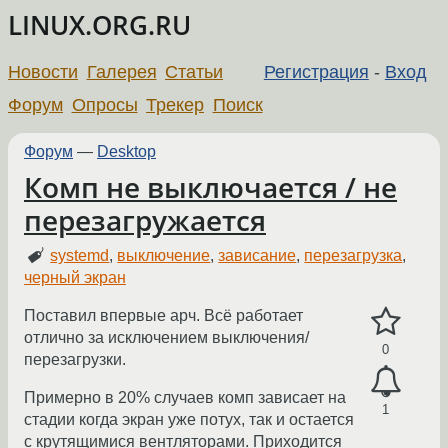
LINUX.ORG.RU
Новости
Галерея
Статьи
Регистрация
-
Вход
Форум
Опросы
Трекер
Поиск
Форум
—
Desktop
Комп не выключается / не
перезагружается
systemd
,
выключение
,
зависание
,
перезагрузка
,
черный экран
Поставил впервые арч. Всё работает
отлично за исключением выключения/
0
перезагрузки.
Примерно в 20% случаев комп зависает на
1
стадии когда экран уже потух, так и остается
с крутящимися вентляторами. Приходится