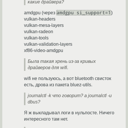
какие драйвера?
amdgpu si_support=1
amdgpu (через
)
vulkan-headers
vulkan-mesa-layers
vulkan-radeon
vulkan-tools
vulkan-validation-layers
xf86-video-amdgpu
Была такая хрень из-за кривых
драйверов для wifi.
wifi не пользуюсь, а вот bluetooth свисток
есть, дрова из пакета bluez-utils.
journalctl -k что говорит? а journalctl -u
dbus?
Я ж выкладывал логи в нульпосте. Ничего
интересного там нет.