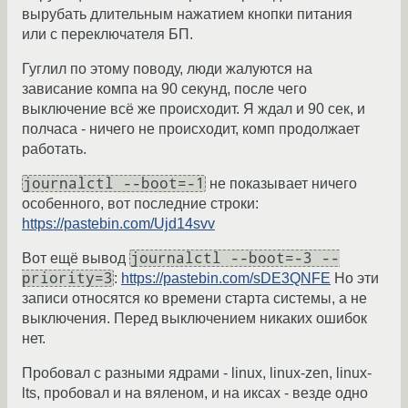
вырубать длительным нажатием кнопки питания
или с переключателя БП.
Гуглил по этому поводу, люди жалуются на
зависание компа на 90 секунд, после чего
выключение всё же происходит. Я ждал и 90 сек, и
полчаса - ничего не происходит, комп продолжает
работать.
journalctl --boot=-1
не показывает ничего
особенного, вот последние строки:
https://pastebin.com/Ujd14svv
journalctl --boot=-3 --
Вот ещё вывод
priority=3
:
https://pastebin.com/sDE3QNFE
Но эти
записи относятся ко времени старта системы, а не
выключения. Перед выключением никаких ошибок
нет.
Пробовал с разными ядрами - linux, linux-zen, linux-
lts, пробовал и на вяленом, и на иксах - везде одно