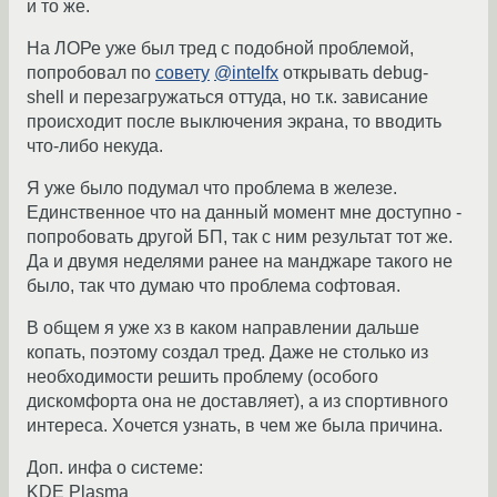
и то же.
На ЛОРе уже был тред с подобной проблемой,
попробовал по
совету
@intelfx
открывать debug-
shell и перезагружаться оттуда, но т.к. зависание
происходит после выключения экрана, то вводить
что-либо некуда.
Я уже было подумал что проблема в железе.
Единственное что на данный момент мне доступно -
попробовать другой БП, так с ним результат тот же.
Да и двумя неделями ранее на манджаре такого не
было, так что думаю что проблема софтовая.
В общем я уже хз в каком направлении дальше
копать, поэтому создал тред. Даже не столько из
необходимости решить проблему (особого
дискомфорта она не доставляет), а из спортивного
интереса. Хочется узнать, в чем же была причина.
Доп. инфа о системе:
KDE Plasma