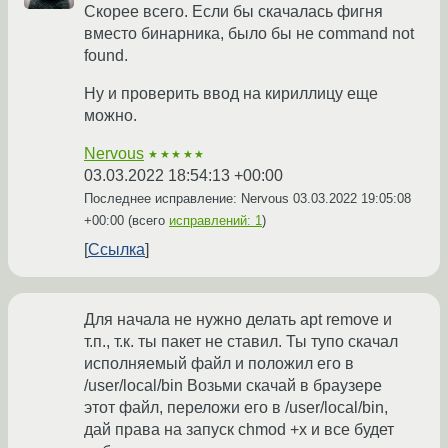
Скорее всего. Если бы скачалась фигня
вместо бинарника, было бы не command not
found.
Ну и проверить ввод на кириллицу еще
можно.
Nervous
★★★★★
03.03.2022 18:54:13 +00:00
Последнее исправление: Nervous
03.03.2022 19:05:08
+00:00
(всего
исправлений: 1
)
Ссылка
Для начала не нужно делать apt remove и
т.п., т.к. ты пакет не ставил. Ты тупо скачал
исполняемый файл и положил его в
/user/local/bin Возьми скачай в браузере
этот файл, переложи его в /user/local/bin,
дай права на запуск chmod +x и все будет