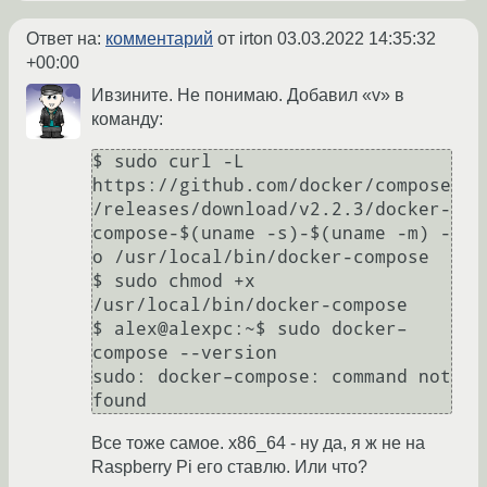
Ответ на:
комментарий
от irton
03.03.2022 14:35:32
+00:00
Ивзините. Не понимаю. Добавил «v» в
команду:
$ sudo curl -L 
https://github.com/docker/compose
/releases/download/v2.2.3/docker-
compose-$(uname -s)-$(uname -m) -
o /usr/local/bin/docker-compose

$ sudo chmod +x 
/usr/local/bin/docker-compose

$ alex@alexpc:~$ sudo docker–
compose --version

sudo: docker–compose: command not 
Все тоже самое. x86_64 - ну да, я ж не на
Raspberry Pi его ставлю. Или что?