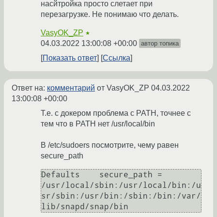
насйтройка просто слетает при
перезагрузке. Не понимаю что делать.
VasyOK_ZP
★
04.03.2022 13:00:08 +00:00
автор топика
Показать ответ
Ссылка
Ответ на:
комментарий
от VasyOK_ZP
04.03.2022
13:00:08 +00:00
Т.е. с докером проблема с PATH, точнее с
тем что в PATH нет /usr/local/bin
В /etc/sudoers посмотрите, чему равен
secure_path
Defaults    secure_path = 
/usr/local/sbin:/usr/local/bin:/u
sr/sbin:/usr/bin:/sbin:/bin:/var/