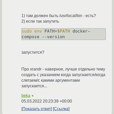
1) там должен быть /usr/local/bin - есть?
2) если так запутить
sudo
env
 PATH=
$PATH
 docker–
запустится?
Про xrandr - наверное, лучше отдельно тему
создать с указанием когда запускается/когда
слетаем/с какими аргументами
запускается...
beka
★
05.03.2022 20:23:39 +00:00
Показать ответ
Ссылка