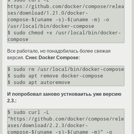
https://github.com/docker/compose/relea
ses/download/1.21.0/docker-
compose-$(uname -s)-$(uname -m) -o 
/usr/local/bin/docker-compose

$ sudo chmod +x /usr/local/bin/docker-
Все работало, но понадобилась более свежая
версия.
Снес Docker Compose:
$ sudo rm /usr/local/bin/docker-compose

$ sudo apt remove docker-compose

И попробовал заново устноваитьь уже версию
2.3.:
$ sudo curl -L 
"https://github.com/docker/compose/rele
ases/download/2.2.3/docker-
compose-$(uname -s)-$(uname -m)" -o 