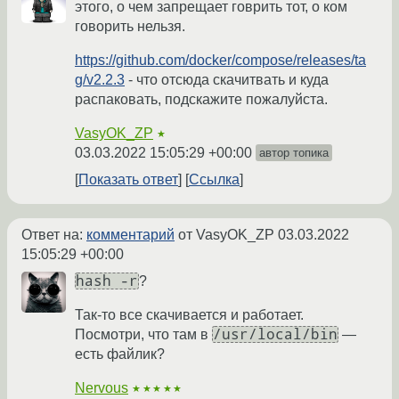
этого, о чем запрещает говрить тот, о ком
говорить нельзя.
https://github.com/docker/compose/releases/ta
g/v2.2.3
- что отсюда скачитвать и куда
распаковать, подскажите пожалуйста.
VasyOK_ZP
★
03.03.2022 15:05:29 +00:00
автор топика
Показать ответ
Ссылка
Ответ на:
комментарий
от VasyOK_ZP
03.03.2022
15:05:29 +00:00
hash -r
?
Так-то все скачивается и работает.
/usr/local/bin
Посмотри, что там в
—
есть файлик?
Nervous
★★★★★