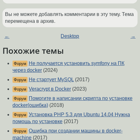
Вы не можете добавлять комментарии в эту тему. Тема
перемещена в архив.
←
Desktop
→
Похожие темы
Не получается установить symfony на ПК
Форум
через docker
(2024)
Не стартует MySQL
(2017)
Форум
Veracrypt в Docker
(2023)
Форум
Помогите в написании скрипта по установке
Форум
docker(ошибка)
(2018)
Установка PHP 5.3 для Ubuntu 14.04 Нужна
Форум
помощь по установке
(2017)
Ошибка при создании машины в docker-
Форум
machine
(2017)