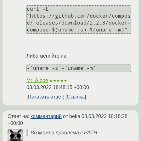
curl -L 
"https://github.com/docker/compos
e/releases/download/2.2.3/docker-
compose-$(uname -s)-$(uname -m)"
Либо меняйте на
-`uname -s`-`uname -m`
Mr_Alone
★★★★★
03.03.2022 18:48:15 +00:00
Показать ответ
Ссылка
Ответ на:
комментарий
от beka
03.03.2022 18:18:28
+00:00
Возможна проблема с PATH