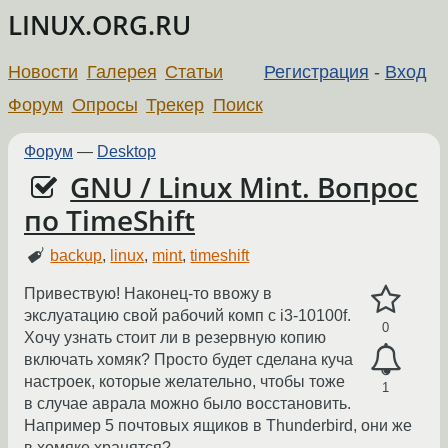
LINUX.ORG.RU
Новости
Галерея
Статьи
Регистрация
-
Вход
Форум
Опросы
Трекер
Поиск
Форум
—
Desktop
GNU / Linux Mint. Вопрос
по TimeShift
backup
,
linux
,
mint
,
timeshift
Привествую! Наконец-то ввожу в
экслуатацию свой рабочий комп с i3-10100f.
0
Хочу узнать стоит ли в резервную копию
включать хомяк? Просто будет сделана куча
настроек, которые желательно, чтобы тоже
1
в случае аврала можно было восстановить.
Например 5 почтовых ящиков в Thunderbird, они же
в хомяке хранятся?