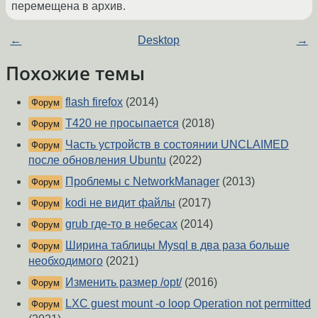
перемещена в архив.
←
Desktop
→
Похожие темы
flash firefox
(2014)
Форум
T420 не просыпается
(2018)
Форум
Часть устройств в состоянии UNCLAIMED
Форум
после обновления Ubuntu
(2022)
Проблемы с NetworkManager
(2013)
Форум
kodi не видит файлы
(2017)
Форум
grub где-то в небесах
(2014)
Форум
Ширина таблицы Mysql в два раза больше
Форум
необходимого
(2021)
Изменить размер /opt/
(2016)
Форум
LXC guest mount -o loop Operation not permitted
Форум