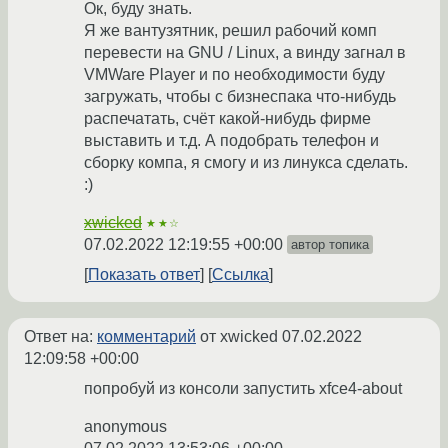
Ок, буду знать.
Я же вантузятник, решил рабочий комп
перевести на GNU / Linux, а винду загнал в
VMWare Player и по необходимости буду
загружать, чтобы с бизнеспака что-нибудь
распечатать, счёт какой-нибудь фирме
выставить и т.д. А подобрать телефон и
сборку компа, я смогу и из линукса сделать.
:)
xwicked
★★☆
07.02.2022 12:19:55 +00:00
автор топика
Показать ответ
Ссылка
Ответ на:
комментарий
от xwicked
07.02.2022
12:09:58 +00:00
попробуй из консоли запустить xfce4-about
anonymous