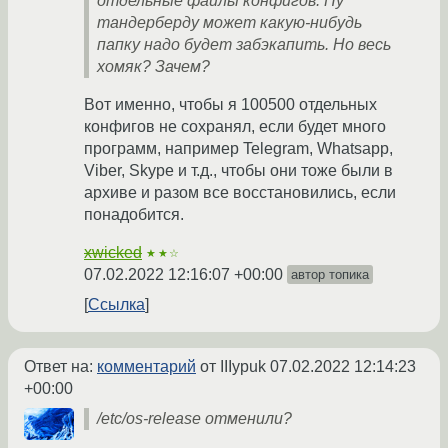
отдельные файлы конфигов. Ну
тандерберду может какую-нибудь
папку надо будет забэкапить. Но весь
хомяк? Зачем?
Вот именно, чтобы я 100500 отдельных
конфигов не сохранял, если будет много
программ, например Telegram, Whatsapp,
Viber, Skype и т.д., чтобы они тоже были в
архиве и разом все восстановились, если
понадобится.
xwicked
★★☆
07.02.2022 12:16:07 +00:00
автор топика
Ссылка
Ответ на:
комментарий
от IIIypuk
07.02.2022 12:14:23
+00:00
/etc/os-release отменили?