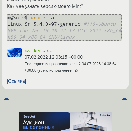
Как мне узнать версию моего Mint?
m@Sn:~$ 
uname
 -a

Linux Sn 5.4.0-97-generic 
#110-Ubuntu 
SMP Thu Jan 13 18:22:13 UTC 2022 x86_64 
x86_64 x86_64 GNU/Linux
xwicked
★★☆
07.02.2022 12:03:15 +00:00
Последнее исправление: cetjs2
04.07.2023 14:38:54
+00:00
(всего исправлений: 2)
Ссылка
←
→