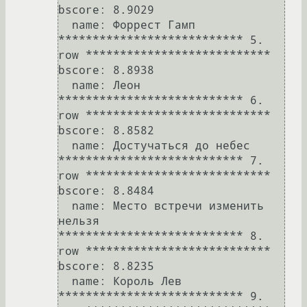
bscore: 8.9029

  name: Форрест Гамп

*************************** 5. 
row ***************************

bscore: 8.8938

  name: Леон

*************************** 6. 
row ***************************

bscore: 8.8582

  name: Достучаться до небес

*************************** 7. 
row ***************************

bscore: 8.8484

  name: Место встречи изменить 
нельзя

*************************** 8. 
row ***************************

bscore: 8.8235

  name: Король Лев

*************************** 9. 