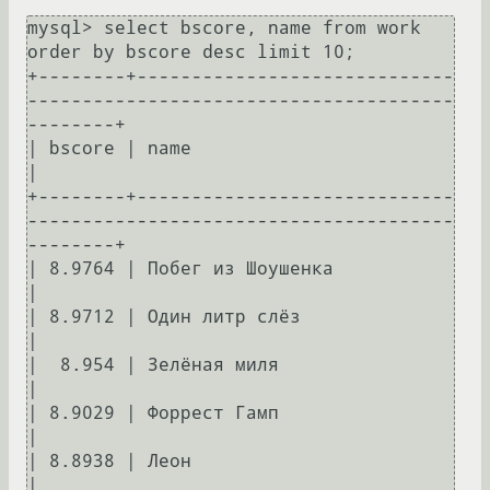
mysql> select bscore, name from work 
order by bscore desc limit 10;

+--------+-----------------------------
---------------------------------------
--------+

| bscore | name                                                                       
|

+--------+-----------------------------
---------------------------------------
--------+

| 8.9764 | Побег из Шоушенка                                                          
|

| 8.9712 | Один литр слёз                                                             
|

|  8.954 | Зелёная миля                                                               
|

| 8.9029 | Форрест Гамп                                                               
|

| 8.8938 | Леон                                                                       
|
