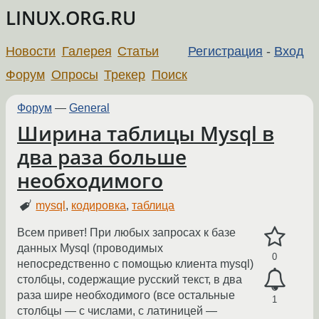
LINUX.ORG.RU
Новости
Галерея
Статьи
Регистрация
-
Вход
Форум
Опросы
Трекер
Поиск
Форум
—
General
Ширина таблицы Mysql в
два раза больше
необходимого
mysql
,
кодировка
,
таблица
Всем привет! При любых запросах к базе
данных Mysql (проводимых
0
непосредственно с помощью клиента mysql)
столбцы, содержащие русский текст, в два
раза шире необходимого (все остальные
1
столбцы — с числами, с латиницей —