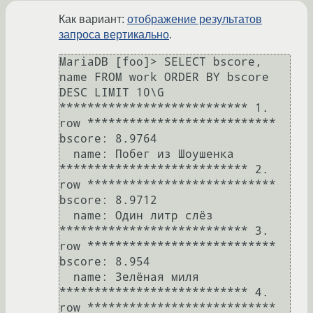
Как вариант:
отображение результатов
запроса вертикально
.
MariaDB [foo]> SELECT bscore, 
name FROM work ORDER BY bscore 
DESC LIMIT 10\G

*************************** 1. 
row ***************************

bscore: 8.9764

  name: Побег из Шоушенка

*************************** 2. 
row ***************************

bscore: 8.9712

  name: Один литр слёз

*************************** 3. 
row ***************************

bscore: 8.954

  name: Зелёная миля

*************************** 4. 
row ***************************
