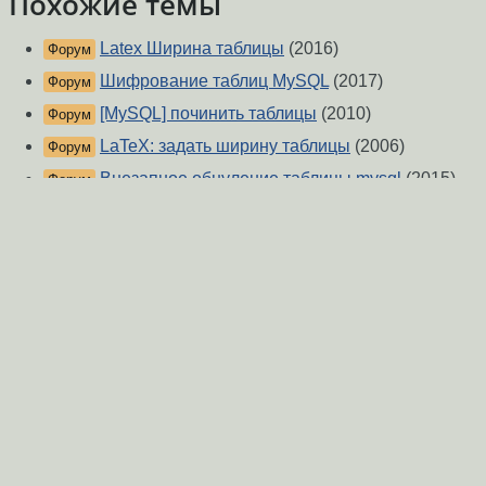
Похожие темы
Latex Ширина таблицы
(2016)
Форум
Шифрование таблиц MySQL
(2017)
Форум
[MySQL] починить таблицы
(2010)
Форум
LaTeX: задать ширину таблицы
(2006)
Форум
Внезапное обнуление таблицы mysql
(2015)
Форум
MYSQL и большие таблицы
(2016)
Форум
замещение значений таблицы mysql
(2013)
Форум
MySQL UPDATE лочит таблицу
(2012)
Форум
Синхронизация таблиц MySQL
(2011)
Форум
Синхронизация таблиц MySQL
(2011)
Форум
О Сервере
-
Правила форума
-
Разметка Markdown
Вверх
Сообщить об ошибке