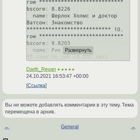
row ***************************

bscore: 8.8226

  name: Шерлок Холмс и доктор 
Ватсон: Знакомство

*************************** 10. 
row ***************************

bscore: 8.8203

  name: Рик и Морти

Развернуть
Darth_Revan
★★★★★
24.10.2021 16:53:47 +00:00
Ссылка
Вы не можете добавлять комментарии в эту тему. Тема
перемещена в архив.
←
General
→