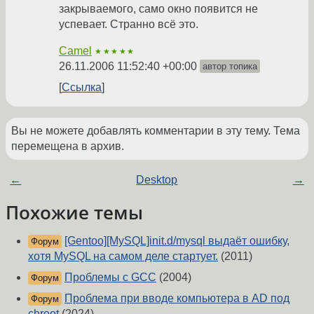
закрываемого, само окно появится не
успевает. Странно всё это.
Camel
★★★★★
26.11.2006 11:52:40 +00:00
автор топика
Ссылка
Вы не можете добавлять комментарии в эту тему. Тема
перемещена в архив.
←
Desktop
→
Похожие темы
[Gentoo][MySQL]init.d/mysql выдаёт ошибку,
Форум
хотя MySQL на самом деле стартует.
(2011)
Проблемы с GCC
(2004)
Форум
Проблема при вводе компьютера в AD под
Форум
chroot
(2024)