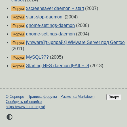
xscreensaver daemon + start
(2007)
Форум
start-stop-daemon.
(2004)
Форум
gnome-settings-daemon
(2008)
Форум
gnome-settings-daemon
(2004)
Форум
[vmware][тырпрайз] WMware Server под Gentoo
Форум
(2011)
MySQL???
(2005)
Форум
Starting NFS daemon [FAILED]
(2013)
Форум
О Сервере
-
Правила форума
-
Разметка Markdown
Вверх
Сообщить об ошибке
https://www.linux.org.ru/