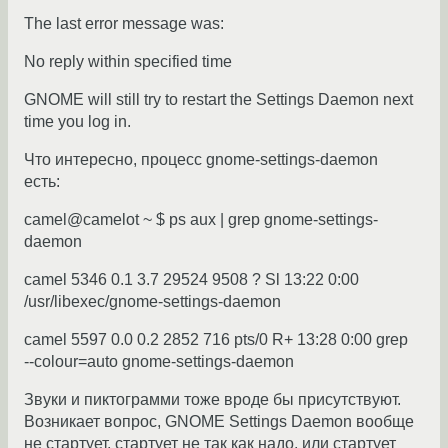
The last error message was:
No reply within specified time
GNOME will still try to restart the Settings Daemon next
time you log in.
Что интересно, процесс gnome-settings-daemon
есть:
camel@camelot ~ $ ps aux | grep gnome-settings-
daemon
camel 5346 0.1 3.7 29524 9508 ? Sl 13:22 0:00
/usr/libexec/gnome-settings-daemon
camel 5597 0.0 0.2 2852 716 pts/0 R+ 13:28 0:00 grep
--colour=auto gnome-settings-daemon
Звуки и пиктограмми тоже вроде бы присутствуют.
Возникает вопрос, GNOME Settings Daemon вообще
не стартует, стартует не так как надо, или стартует