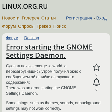
LINUX.ORG.RU
Новости
Галерея
Статьи
Регистрация
-
Вход
Форум
Опросы
Трекер
Поиск
Форум
—
Desktop
Error starting the GNOME
Settings Daemon.
Сделал ночью emerge -e world, а
перезагрузившись утром получил окно с
0
сообщением об ошибке следующего
содержания:
There was an error starting the GNOME
0
Settings Daemon.
Some things, such as themes, sounds, or background
settings may not work correctly.