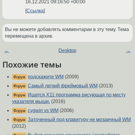
16.12.2021 09:16:50 +00:00
Ссылка
Вы не можете добавлять комментарии в эту тему. Тема
перемещена в архив.
←
Desktop
→
Похожие темы
подскажите WM
(2009)
Форум
Самый легкий фреймовый WM
(2013)
Форум
Ищется X11 программа рисующая по месту
Форум
указателя мыши.
(2016)
cygwin vs WM
(2006)
Форум
Заточенный под клавитуру не мозаичный WM
Форум
(2012)