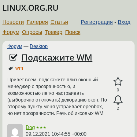
LINUX.ORG.RU
Новости
Галерея
Статьи
Регистрация
-
Вход
Форум
Опросы
Трекер
Поиск
Форум
—
Desktop
Подскажите WM
wm
Привет всем, подскажите плиз оконный
менеджер с прозрачностью, и
0
возможностью легко настраивать
(выборочно отключать) декорацию окон. По
второму пункту меня устраивает openbox,
2
но нет прозрачности. Речь об иксовых WM.
Dog
★★★
09.12.2021 10:44:55 +00:00