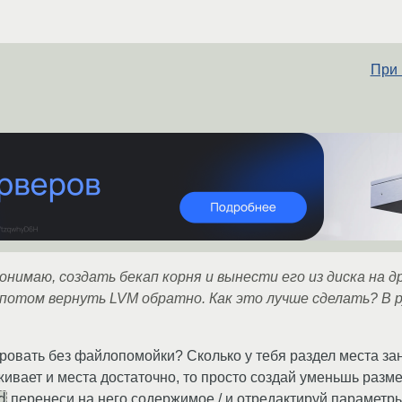
При 
понимаю, создать бекап корня и вынести его из диска на
 потом вернуть LVM обратно. Как это лучше сделать? В 
ровать без файлопомойки? Сколько у тебя раздел места зан
вает и места достаточно, то просто создай уменьшь размер 
d
перенеси на него содержимое / и отредактируй параметры