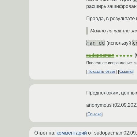
расширь зашифрован
Правда, в результате 
Можно ли как-то за
man dd
c
(используй
sudopacman
(
★★★★★
Последнее исправление: 
Показать ответ
Ссылка
Предположим, ценных 
anonymous
(
02.09.202
Ссылка
Ответ на:
комментарий
от sudopacman
02.09