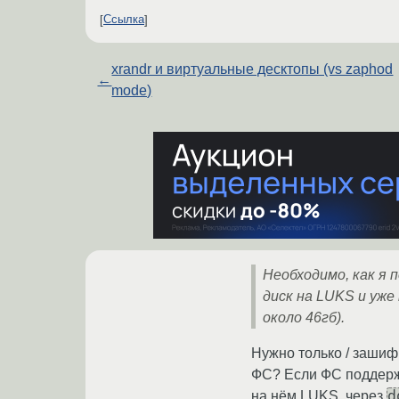
Ссылка
xrandr и виртуальные десктопы (vs zaphod
←
mode)
Необходимо, как я 
диск на LUKS и уже
около 46гб).
Нужно только / зашиф
ФС? Если ФС поддержи
d
на нём LUKS, через