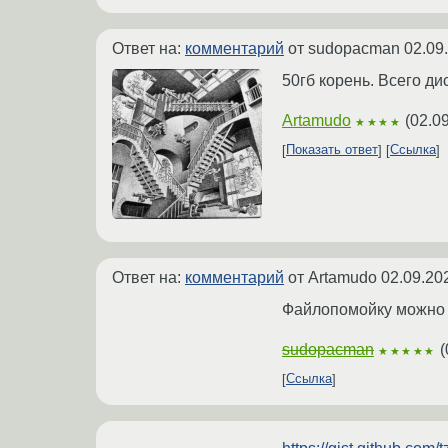
Ответ на:
комментарий
от sudopacman
02.09
50гб корень. Всего ди
Artamudo
(
02.0
★★★★
Показать ответ
Ссылка
Ответ на:
комментарий
от Artamudo
02.09.20
Файлопомойку можно з
sudopacman
(
★★★★★
Ссылка