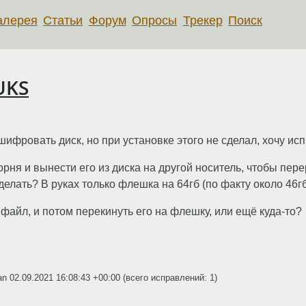
алерея
Статьи
Форум
Опросы
Трекер
Поиск
UKS
ифровать диск, но при установке этого не сделал, хочу исп
орня и вынести его из диска на другой носитель, чтобы пер
елать? В руках только флешка на 64гб (по факту около 46гб
 файл, и потом перекинуть его на флешку, или ещё куда-то?
an
02.09.2021 16:08:43 +00:00
(всего исправлений: 1)