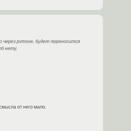
о через pvmove, будет переносится
гб нету.
 смысла от него мало.