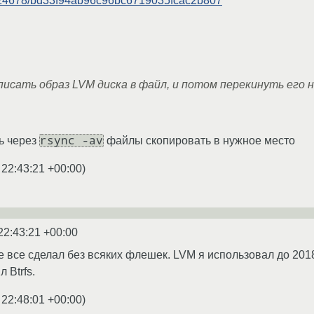
om/tz4678/bd33f94ab96c96bc6719035fcac2b807
писать образ LVM диска в файл, и потом перекинуть его 
rsync -av
ь через
файлы скопировать в нужное место
 22:43:21 +00:00
)
22:43:21 +00:00
е все сделал без всяких флешек. LVM я использовал до 201
 Btrfs.
 22:48:01 +00:00
)