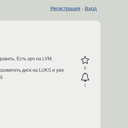
Регистрация
-
Вход
равить. Есть арч на LVM.
0
еразметить диск на LUKS и уже
).
1