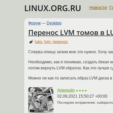
LINUX.ORG.RU
Новости
Г
Форум
—
Desktop
Перенос LVM томов в L
luks
,
lvm
,
перенос
Сперва опишу зачем мне это нужно. Хочу заш
Необходимо, как я понимаю, создать бекап к
потом вернуть LVM обратно. Как это лучше сд
Можно ли как-то записать образ LVM диска в
Artamudo
★★★★
02.09.2021 15:50:27 +00:00
Последнее исправление: sudopacm