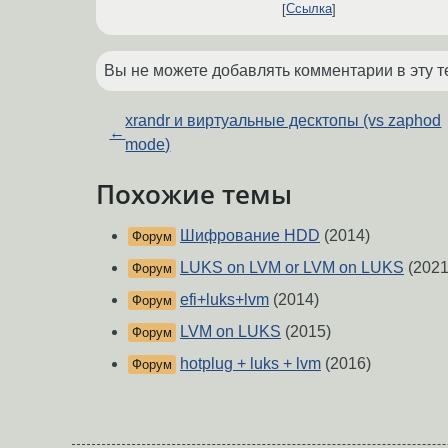
Ссылка
Вы не можете добавлять комментарии в эту т
xrandr и виртуальные десктопы (vs zaphod
←
mode)
Похожие темы
Шифрование HDD
(2014)
Форум
LUKS on LVM or LVM on LUKS
(2021
Форум
efi+luks+lvm
(2014)
Форум
LVM on LUKS
(2015)
Форум
hotplug + luks + lvm
(2016)
Форум