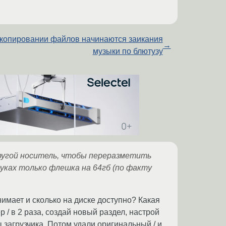
копировании файлов начинаются заикания
→
музыки по блютузу
 другой носитель, чтобы переразметить
руках только флешка на 64гб (по факту
имает и сколько на диске доступно? Какая
/ в 2 раза, создай новый раздел, настрой
 загрузчика. Потом удали оригинальный / и