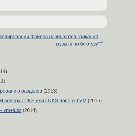
копировании файлов начинаются заикания
→
музыки по блютузу
14)
11)
рованию разделов
(2013)
VM поверх LUKS или LUKS поверх LVM
(2015)
+lvm+luks
(2014)