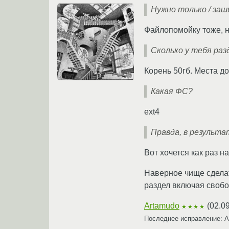
Нужно только / за
Файлопомойку тоже, н
Сколько у тебя раз
Корень 50гб. Места до
Какая ФС?
ext4
Правда, в результа
Вот хочется как раз н
Наверное чище сделат
раздел включая свобод
Artamudo
(
02.0
★★★★
Последнее исправление: 