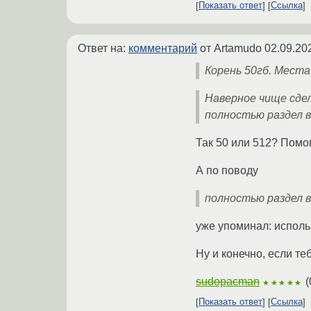
Показать ответ
Ссылка
Ответ на:
комментарий
от Artamudo
02.09.20
Корень 50гб. Места
Наверное чище сдел
полностью раздел в
Так 50 или 512? Пом
А по поводу
полностью раздел 
уже упоминал: испол
Ну и конечно, если те
sudopacman
(
★★★★★
Показать ответ
Ссылка