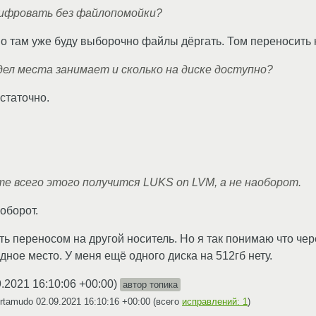
шифровать без файлопомойки?
о там уже буду выборочно файлы дёргать. Том переносить 
дел места занимает и сколько на диске доступно?
статочно.
те всего этого получится LUKS on LVM, а не наоборот.
аоборот.
ь переносом на другой носитель. Но я так понимаю что чер
ное место. У меня ещё одного диска на 512гб нету.
9.2021 16:10:06 +00:00
)
автор топика
Artamudo
02.09.2021 16:10:16 +00:00
(всего
исправлений: 1
)