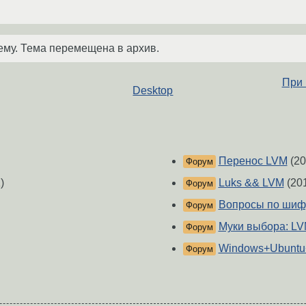
ему. Тема перемещена в архив.
При 
Desktop
Перенос LVM
(20
Форум
)
Luks && LVM
(20
Форум
Вопросы по шиф
Форум
Муки выбора: L
Форум
Windows+Ubuntu
Форум