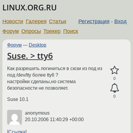
LINUX.ORG.RU
Новости
Галерея
Статьи
Регистрация
-
Вход
Форум
Опросы
Трекер
Поиск
Форум
—
Desktop
Suse. > tty6
Как разрешить логиниться в сюзи из под из
под /dev/tty более tty6 ?
0
настройки сделаны,но система
безопасности не позволяет.
0
Suse 10.1
anonymous
20.10.2006 11:40:29 +00:00
Ссылка