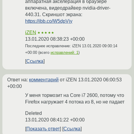
аппаратная акселерация в браузере
включена, видеодрайвер nvidia-driver-
440.31. Скриншот экрана:
https://ibb.co/W5dpVjy
iZEN
★★★★★
13.01.2020 08:38:23 +00:00
Последнее исправление: iZEN
13.01.2020 09:00:14
+00:00
(всего
исправлений: 1
)
Ссылка
Ответ на:
комментарий
от iZEN
13.01.2020 06:00:53
+00:00
У меня тормозит на Core i7 2600, потому что
Firefox нагружает 4 потока из 8, но не падает
Deleted
13.01.2020 08:41:22 +00:00
Показать ответ
Ссылка