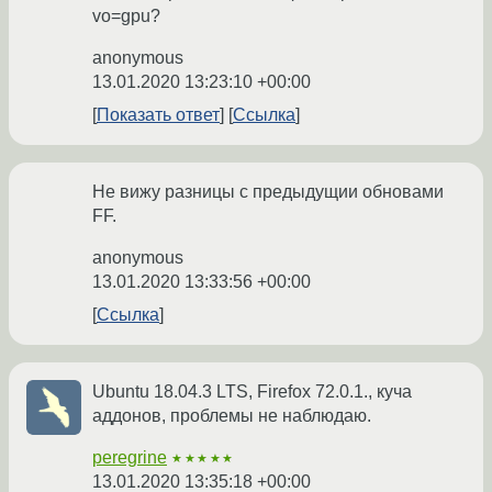
vo=gpu?
anonymous
13.01.2020 13:23:10 +00:00
Показать ответ
Ссылка
Не вижу разницы с предыдущии обновами
FF.
anonymous
13.01.2020 13:33:56 +00:00
Ссылка
Ubuntu 18.04.3 LTS, Firefox 72.0.1., куча
аддонов, проблемы не наблюдаю.
peregrine
★★★★★
13.01.2020 13:35:18 +00:00