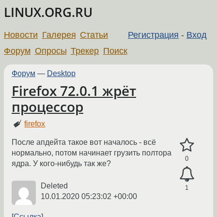
LINUX.ORG.RU
Новости
Галерея
Статьи
Регистрация
-
Вход
Форум
Опросы
Трекер
Поиск
Форум
—
Desktop
Firefox 72.0.1 жрёт
процессор
firefox
После апдейта такое вот началось - всё
нормально, потом начинает грузить полтора
0
ядра. У кого-нибудь так же?
Deleted
1
10.01.2020 05:23:02 +00:00
Ссылка