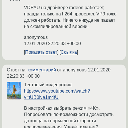
VDPAU на драйвере radeon работает,
правда только на h264 проверял. VP9 тоже
должен работать. Ничего никуда не падает
на скомпилированной версии.
anonymous
12.01.2020 22:20:33 +00:00
Показать ответ
Ссылка
Ответ на:
комментарий
от anonymous
12.01.2020
22:20:33 +00:00
Тестовый видеоролик:
https://www.youtube.com/watch?
v=tUB0Na1m4fU
В настройках выбрать режим «4K».
Попробовать по-возможности досмотреть
до конца на нормальной скорости
воспроизведения. Упадёт или нет?