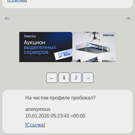
←
→
←
1
2
→
На чистом профиле пробовал?
anonymous
10.01.2020 05:23:43 +00:00
Ссылка