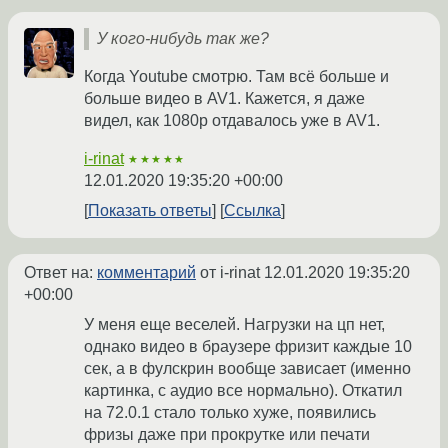
У кого-нибудь так же?
Когда Youtube смотрю. Там всё больше и
больше видео в AV1. Кажется, я даже
видел, как 1080p отдавалось уже в AV1.
i-rinat
★★★★★
12.01.2020 19:35:20 +00:00
Показать ответы
Ссылка
Ответ на:
комментарий
от i-rinat
12.01.2020 19:35:20
+00:00
У меня еще веселей. Нагрузки на цп нет,
однако видео в браузере фризит каждые 10
сек, а в фулскрин вообще зависает (именно
картинка, с аудио все нормально). Откатил
на 72.0.1 стало только хуже, появились
фризы даже при прокрутке или печати