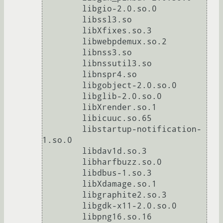
	libgio-2.0.so.0

	libssl3.so

	libXfixes.so.3

	libwebpdemux.so.2

	libnss3.so

	libnssutil3.so

	libnspr4.so

	libgobject-2.0.so.0

	libglib-2.0.so.0

	libXrender.so.1

	libicuuc.so.65

	libstartup-notification-
1.so.0

	libdav1d.so.3

	libharfbuzz.so.0

	libdbus-1.so.3

	libXdamage.so.1

	libgraphite2.so.3

	libgdk-x11-2.0.so.0

	libpng16.so.16
