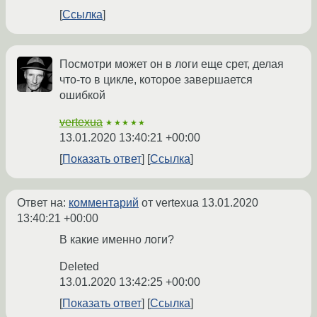
Ссылка
Посмотри может он в логи еще срет, делая
что-то в цикле, которое завершается
ошибкой
vertexua
★★★★★
13.01.2020 13:40:21 +00:00
Показать ответ
Ссылка
Ответ на:
комментарий
от vertexua
13.01.2020
13:40:21 +00:00
В какие именно логи?
Deleted
13.01.2020 13:42:25 +00:00
Показать ответ
Ссылка