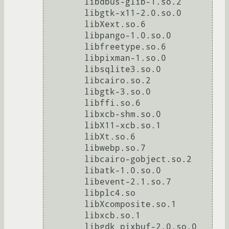
	libdbus-glib-1.so.2

	libgtk-x11-2.0.so.0

	libXext.so.6

	libpango-1.0.so.0

	libfreetype.so.6

	libpixman-1.so.0

	libsqlite3.so.0

	libcairo.so.2

	libgtk-3.so.0

	libffi.so.6

	libxcb-shm.so.0

	libX11-xcb.so.1

	libXt.so.6

	libwebp.so.7

	libcairo-gobject.so.2

	libatk-1.0.so.0

	libevent-2.1.so.7

	libplc4.so

	libXcomposite.so.1

	libxcb.so.1

	libgdk_pixbuf-2.0.so.0
