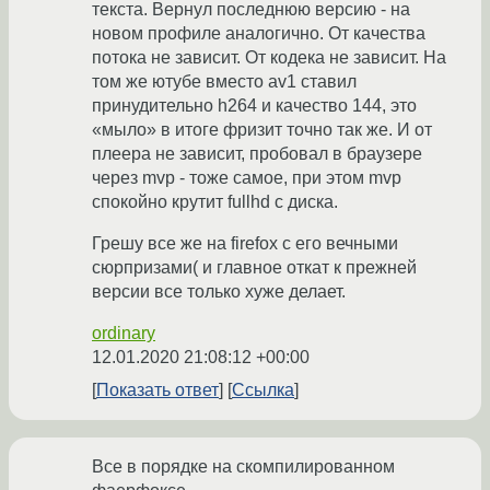
текста. Вернул последнюю версию - на
новом профиле аналогично. От качества
потока не зависит. От кодека не зависит. На
том же ютубе вместо av1 ставил
принудительно h264 и качество 144, это
«мыло» в итоге фризит точно так же. И от
плеера не зависит, пробовал в браузере
через mvp - тоже самое, при этом mvp
спокойно крутит fullhd с диска.
Грешу все же на firefox с его вечными
сюрпризами( и главное откат к прежней
версии все только хуже делает.
ordinary
12.01.2020 21:08:12 +00:00
Показать ответ
Ссылка
Все в порядке на скомпилированном