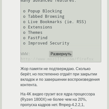
many advanced features:

 o Popup Blocking

 o Tabbed Browsing

 o Live Bookmarks (ie. RSS)

 o Extensions

 o Themes

 o FastFind

 o Improved Security

WWW: 
Развернуть
Жор памяти не подтверждаю. Сколько
берёт, но постепенно отдаёт при закрытии
вкладок и по завершении воспроизведения
контента.
На 4K видео грузит все ядра процессора
(Ryzen 1800X) не более чем на 20%,
пропуска кадров нет. ffmpeg-4.2.2,1,