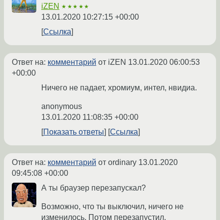
iZEN
★★★★★
13.01.2020 10:27:15 +00:00
Ссылка
Ответ на:
комментарий
от iZEN
13.01.2020 06:00:53
+00:00
Ничего не падает, хромиум, интел, нвидиа.
anonymous
13.01.2020 11:08:35 +00:00
Показать ответы
Ссылка
Ответ на:
комментарий
от ordinary
13.01.2020
09:45:08 +00:00
А ты браузер перезапускал?
Возможно, что ты выключил, ничего не
изменилось. Потом перезапустил,