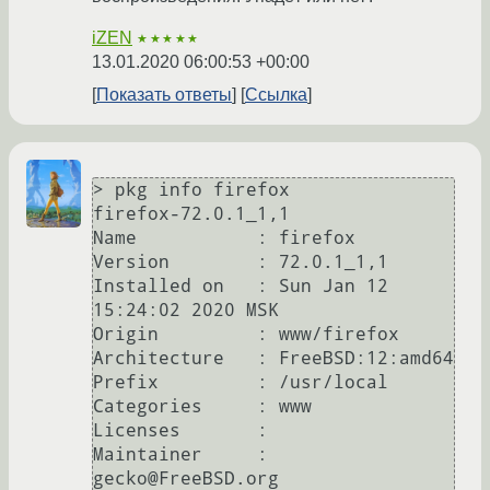
iZEN
★★★★★
13.01.2020 06:00:53 +00:00
Показать ответы
Ссылка
> pkg info firefox

firefox-72.0.1_1,1

Name           : firefox

Version        : 72.0.1_1,1

Installed on   : Sun Jan 12 
15:24:02 2020 MSK

Origin         : www/firefox

Architecture   : FreeBSD:12:amd64

Prefix         : /usr/local

Categories     : www

Licenses       : 

Maintainer     : 
gecko@FreeBSD.org
