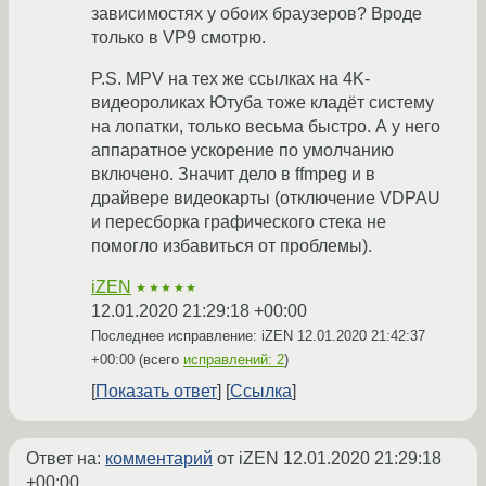
зависимостях у обоих браузеров? Вроде
только в VP9 смотрю.
P.S. MPV на тех же ссылках на 4K-
видеороликах Ютуба тоже кладёт систему
на лопатки, только весьма быстро. А у него
аппаратное ускорение по умолчанию
включено. Значит дело в ffmpeg и в
драйвере видеокарты (отключение VDPAU
и пересборка графического стека не
помогло избавиться от проблемы).
iZEN
★★★★★
12.01.2020 21:29:18 +00:00
Последнее исправление: iZEN
12.01.2020 21:42:37
+00:00
(всего
исправлений: 2
)
Показать ответ
Ссылка
Ответ на:
комментарий
от iZEN
12.01.2020 21:29:18
+00:00