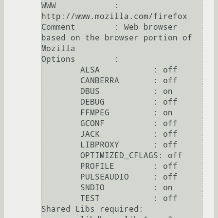
WWW            : 
http://www.mozilla.com/firefox

Comment        : Web browser 
based on the browser portion of 
Mozilla

Options        :

	ALSA           : off

	CANBERRA       : off

	DBUS           : on

	DEBUG          : off

	FFMPEG         : on

	GCONF          : off

	JACK           : off

	LIBPROXY       : off

	OPTIMIZED_CFLAGS: off

	PROFILE        : off

	PULSEAUDIO     : off

	SNDIO          : on

	TEST           : off

Shared Libs required:
