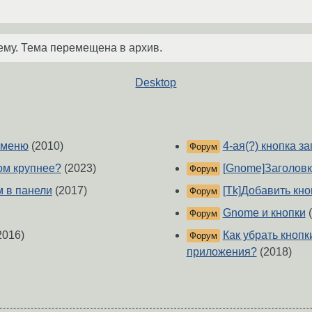
ему. Тема перемещена в архив.
Desktop
k меню
(2010)
4-ая(?) кнопка з
Форум
ом крупнее?
(2023)
[Gnome]Заголовк
Форум
 в панели
(2017)
[Tk]Добавить кн
Форум
Gnome и кнопки
(
Форум
2016)
Как убрать кноп
Форум
приложения?
(2018)