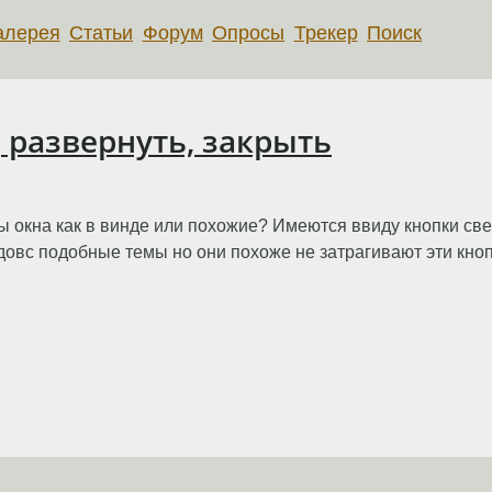
алерея
Статьи
Форум
Опросы
Трекер
Поиск
, развернуть, закрыть
лы окна как в винде или похожие? Имеются ввиду кнопки све
довс подобные темы но они похоже не затрагивают эти кноп