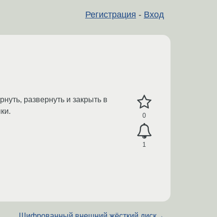
Регистрация
-
Вход
рнуть, развернуть и закрыть в
ки.
0
1
Шифрованный внешний жёсткий диск
→